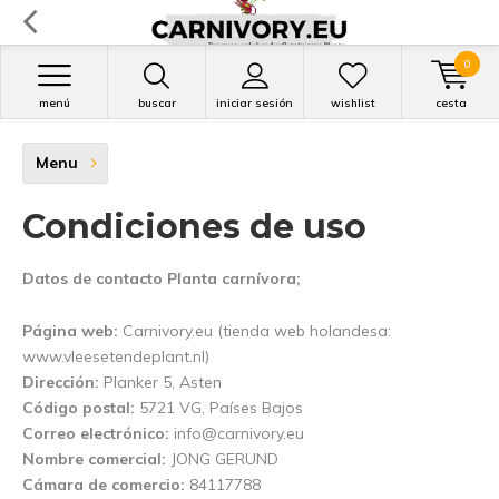
0
menú
buscar
iniciar sesión
wishlist
cesta
Menu
Condiciones de uso
Datos de contacto Planta carnívora;
Página web:
Carnivory.eu (tienda web holandesa:
www.vleesetendeplant.nl)
Dirección:
Planker 5, Asten
Código postal:
5721 VG, Países Bajos
Correo electrónico:
info@carnivory.eu
Nombre comercial:
JONG GERUND
Cámara de comercio:
84117788