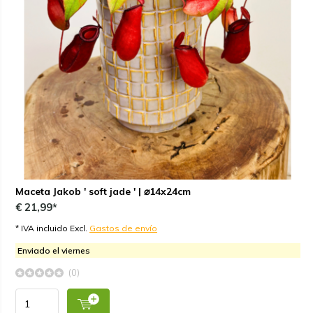
Maceta Jakob ' soft jade ' | ⌀14x24cm
€ 21,99*
* IVA incluido Excl.
Gastos de envío
Enviado el viernes
(0)