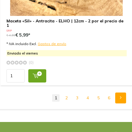
Maceta «Sil» - Antracita - ELHO | 12cm - 2 por el precio de
1
SRP
€ 5,99*
€ 4,99
* IVA incluido Excl.
Gastos de envío
Enviado el viernes
(0)
1
2
3
4
5
6