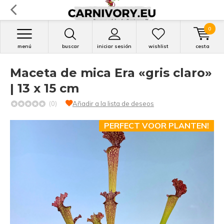
0
menú
buscar
iniciar sesión
wishlist
cesta
Maceta de mica Era «gris claro»
| 13 x 15 cm
(0)
Añadir a la lista de deseos
PERFECT VOOR PLANTEN!