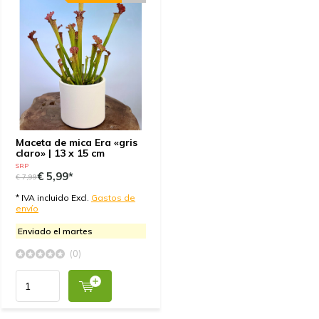
Maceta de mica Era «gris
claro» | 13 x 15 cm
SRP
€ 5,99*
€ 7,99
* IVA incluido Excl.
Gastos de
envío
Enviado el martes
(0)