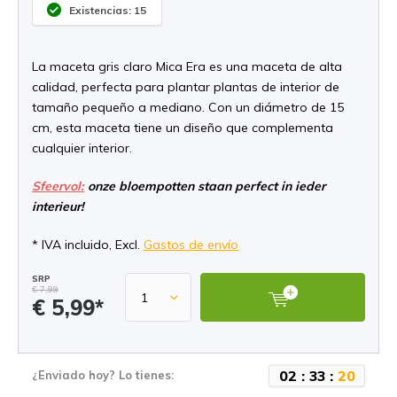
Existencias: 15
La maceta gris claro Mica Era es una maceta de alta
calidad, perfecta para plantar plantas de interior de
tamaño pequeño a mediano. Con un diámetro de 15
cm, esta maceta tiene un diseño que complementa
cualquier interior.
Sfeervol:
onze bloempotten staan perfect in ieder
interieur!
* IVA incluido, Excl.
Gastos de envío
SRP
€ 7,99
€ 5,99*
0
2
:
3
3
:
2
0
¿Enviado hoy? Lo tienes: