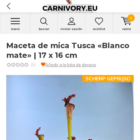
0
menú
buscar
iniciar sesión
wishlist
cesta
Maceta de mica Tusca «Blanco
mate» | 17 x 16 cm
(0)
Añadir a la lista de deseos
SCHERP GEPRIJSD