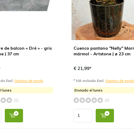
re de balcon « Dré » - gris
Cuenco pantano "Nelly" Mar
ne | 37 cm
mármol - Artstone | ø 23 cm
*
€ 21,99*
uido Excl.
Gastos de envío
* IVA incluido Excl.
Gastos de enví
l lunes
Enviado el lunes
(0)
(0)