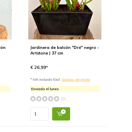
rón
Jardinera de balcón "Dré" negro -
Artstone | 37 cm
€ 26,99*
o
* IVA incluido Excl.
Gastos de envío
Enviado el lunes
(0)