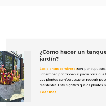
¿Cómo hacer un tanque
jardín?
Las plantas carnívoras
son, por supuesto
un
hermoso
pantano
en el jardín hace que
Las plantas carnívoras
suelen requerir po
resistentes. Esto significa que
las plantas 
incluso con heladas.
Leer más
Es importante saber que las plantas carní