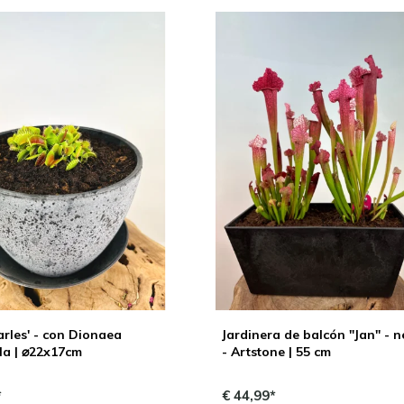
rles' - con Dionaea
Jardinera de balcón "Jan" - 
la | ⌀22x17cm
- Artstone | 55 cm
*
€ 44,99*