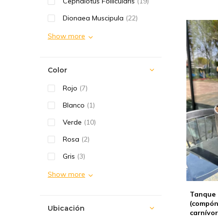
Cephalotus Follicularis
(19)
Dionaea Muscipula
(22)
Show more
Color
Rojo
(7)
Blanco
(1)
Verde
(10)
Rosa
(2)
Gris
(3)
Show more
Tanque 
(compón 
Ubicación
carnívo