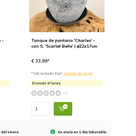
 -
Tanque de pantano 'Charles' -
con S. 'Scarlet Belle' | ⌀22x17cm
€ 33,99*
o
* IVA incluido Excl.
Gastos de envío
Enviado el lunes
(0)
 del vivero
Se envía en 1 día laborable