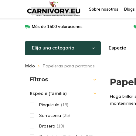
Sobre nosotros
Blogs
Más de 1500 valoraciones
Elija una categoría
Especie
Inicio
Papeleras para pantanos
Ordenar por:
Filtros
Papel
Especie (familia)
Haga brillar 
mantenimient
Pinguicula
(19)
Sarracenia
(25)
Drosera
(19)