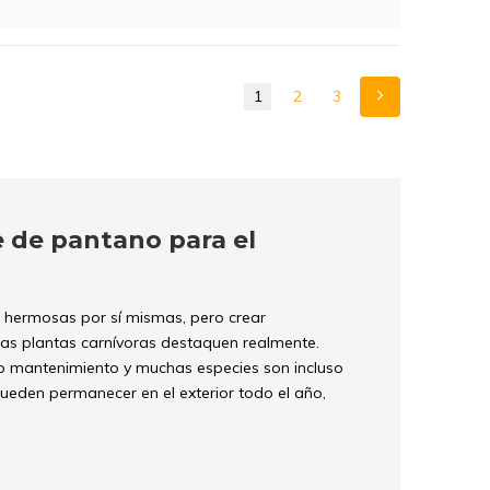
1
2
3
 de pantano para el
, hermosas por sí mismas, pero crear
 las plantas carnívoras destaquen realmente.
co mantenimiento y muchas especies son incluso
pueden permanecer en el exterior todo el año,
voras crecen en
tierra pobre en nutrientes
y no en