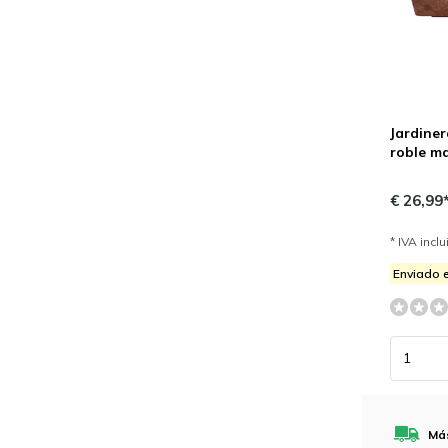
Jardiner
roble ma
€ 26,99
* IVA incl
Enviado e
Más