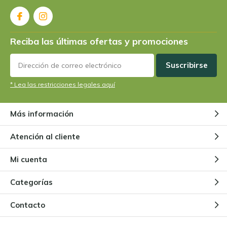
¿Existen plantas carnívoras
vegetarianas?
Reciba las últimas ofertas y promociones
Por
Niels Cox
Suscribirse
¿Cómo funciona una Venus
* Lea las restricciones legales aquí
atrapamoscas?
Por
Niels Cox
Más información
Plantas carnívoras para
Atención al cliente
principiantes
Por
Niels Cox
Mi cuenta
Categorías
La hibernación de las plantas
carnívoras
Contacto
Por
Niels Cox