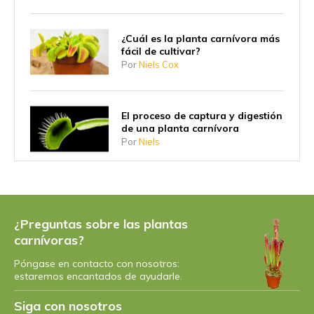
¿Cuál es la planta carnívora más
fácil de cultivar?
Por
Niels Cox
El proceso de captura y digestión
de una planta carnívora
Por
Niels
¿Por qué las plantas carnívoras
empezaron a comer insectos?
Por
Niels
¿Preguntas sobre las plantas
carnívoras?
Póngase en contacto con nosotros:
¿Cuál es la planta carnívora más
estaremos encantados de ayudarle.
grande?
Por
Niels Cox
Siga con nosotros