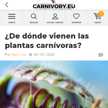
0
menú
buscar
iniciar sesión
wishlist
cesta
¿De dónde vienen las
plantas carnívoras?
Por
Niels Cox
28 / 07 / 2022
0