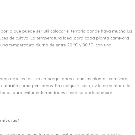
 por lo que puede ser útil colocar el terrario donde haya mucha luz
 luces de cultivo. La temperatura ideal para cada planta carnívora
e una temperatura diurna de entre 20 °C y 30 °C, con una
tan de insectos, sin embargo, parece que las plantas carnívoras
nutrición como pensamos. En cualquier caso, evite alimentar a las
ntarlas para evitar enfermedades e incluso podredumbre.
rnívoras?
 carnívoras en un terrario necesitan alimentarse con mucha