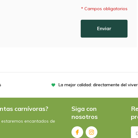
* Campos obligatorios
Enviar
s
La mejor calidad: directamente del vive
ntas carnívoras?
Siga con
Re
nosotros
pr
: estaremos encantados de