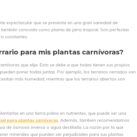
nte espectacular que se presenta en una gran variedad de
, también conocida como planta de jarra tropical. Son perfectas
ra constantes.
rario para mis plantas carnívoras?
rnívoras que elija. Esto se debe a que todas tienen sus propios
e pueden poner todas juntas. Por ejemplo, los terrarios cerrados son
esitan más humedad, mientras que los terrarios abiertos son
lantarlas en una tierra pobre en nutrientes, que puede ser una
cial para plantas carnívoras
. Además, también recomendamos
gua de ósmosis inversa o agua destilada. La razón por la que
ener minerales que pueden ser perjudiciales para sus plantas