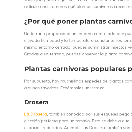
artículo analizaremos qué plantas carnívoras crecen me
¿Por qué poner plantas carnívo
Un terrario proporciona un entorno controlado que puede
elevada humedad y la temperatura constante, los terra
mismo entorno cerrado, puedes suministrar insectos viv
Gracias a un terrario, puedes observar la planta carnív
Plantas carnívoras populares p
Por supuesto, hay muchísimas especies de plantas car
algunas favoritas. Echémosles un vistazo.
Drosera
La
Drosera
,
también conocida por sus esquejes pegajos
elección perfecta para un terrario. Esto se debe a que 
espacios reducidos. Además, las Drosera también son m