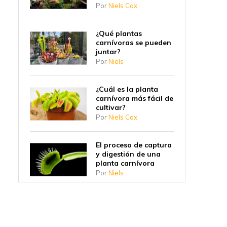
Por
Niels Cox
¿Qué plantas
carnívoras se pueden
juntar?
Por
Niels
¿Cuál es la planta
carnívora más fácil de
cultivar?
Por
Niels Cox
El proceso de captura
y digestión de una
planta carnívora
Por
Niels
¿Por qué las plantas
carnívoras
empezaron a comer
insectos?