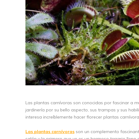
Las plantas carnívoras son conocidas por fascinar a muc
jardinería por su bello aspecto, sus trampas y sus habi
interesa increíblemente hacer florecer plantas carnívora
Las plantas carnívoras
son un complemento fascinante p
salón y lo primero que ve es un hermoso terrario lleno 