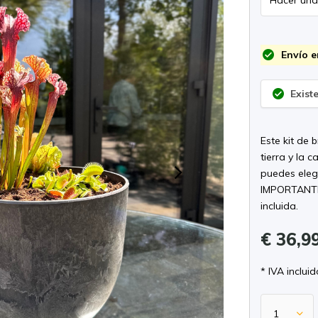
Envío e
Exist
Este kit de 
tierra y la 
puedes eleg
IMPORTANTE:
incluida.
€ 36,9
* IVA incluid