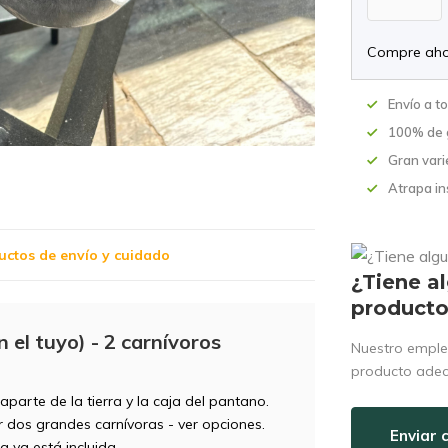
Compre aho
Envío a t
100% de 
Gran vari
Atrapa in
uctos de envío y cuidado
¿Tiene a
product
el tuyo) - 2 carnívoros
Nuestro emple
producto ade
 aparte de la tierra y la caja del pantano.
ir dos grandes carnívoras - ver opciones.
Enviar 
 ya está incluida.