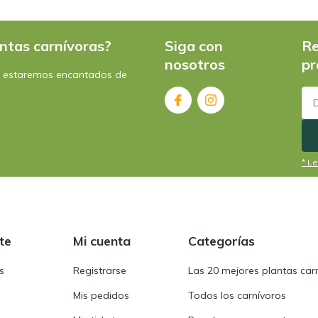
ntas carnívoras?
Siga con
Re
nosotros
pr
: estaremos encantados de
* Le
te
Mi cuenta
Categorías
s
Registrarse
Las 20 mejores plantas car
Mis pedidos
Todos los carnívoros