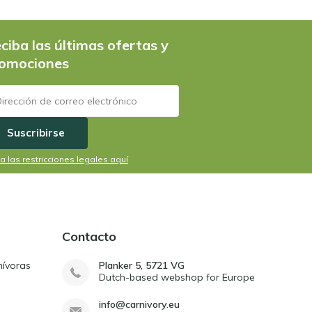
ciba las últimas ofertas y
omociones
Suscribirse
a las restricciones legales aquí
Contacto
nívoras
Planker 5, 5721 VG
Dutch-based webshop for Europe
info@carnivory.eu