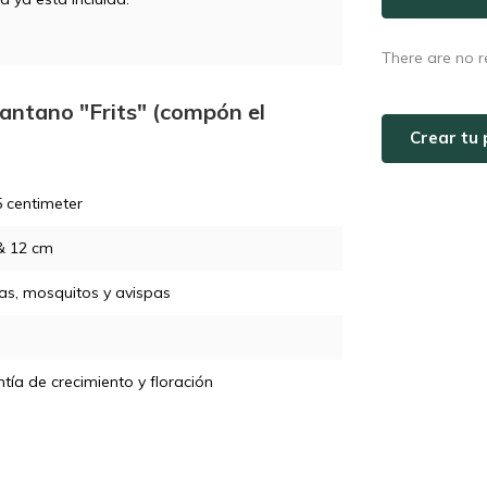
There are no r
pantano "Frits" (compón el
Crear tu 
 centimeter
& 12 cm
s, mosquitos y avispas
tía de crecimiento y floración