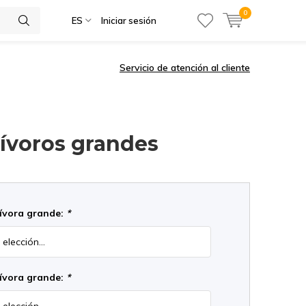
0
ES
Iniciar sesión
Servicio de atención al cliente
nívoros grandes
nívora grande:
*
nívora grande:
*