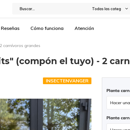
Todas las categorías
Reseñas
Cómo funciona
Atención
 2 carnívoros grandes
ts" (compón el tuyo) - 2 car
INSECTENVANGER
Planta car
Planta car