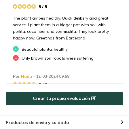
5 / 5
The plant arribes healthy, Quick delibery and great
service. I plant them in a bigger pot with soil with
perlita, coco fiber and vermiculita. They look pretty
happy now. Greetings from Barcelona
+
Beautiful planta, healthy
-
Only brown soil, robots were suffering
Por
Nada
- 12-03-2024 09:58
5 / 5
Excellent plants, fast delivery, good price.
Crear tu propia evaluación
+
good size plants
-
none
Productos de envío y cuidado