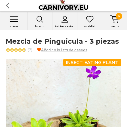
0
menú
buscar
iniciar sesión
wishlist
cesta
Mezcla de Pinguicula - 3 piezas
(7)
Añadir a la lista de deseos
INSECT-EATING PLANT