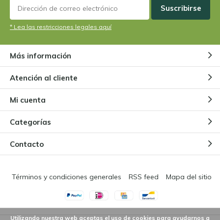
-
eine Pflanze im Set falsch geliefert
Suscribirse
* Lea las restricciones legales aquí
Por
Martina Niggemeier
- 09-11-2023 12:32
4 / 5
Más información
Die Pflanzen sind unversehrt bei mir in Deutschland
angekommen sie haben eine gute Größe und sehen
Atención al cliente
sehr gesund aus. Der Versand erfolgte bereits 1 Tag
nach meiner Bestellung. Das einzige was mich ein
Mi cuenta
bisschen ärgert das das Trio nicht wie beschrieben
mit einer Tina ( wegen der ich extra bestellt habe)
Categorías
sondern mit einer Esseriana geliefert wurde.
Contacto
Términos y condiciones generales
RSS feed
Mapa del sitio
Utilizando nuestra web aceptas el uso de cookies para ayudarnos a