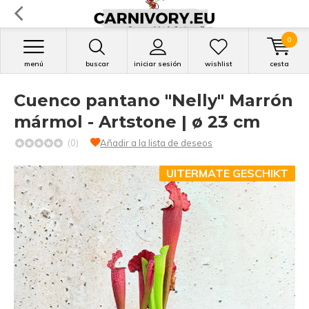
0
menú
buscar
iniciar sesión
wishlist
cesta
Cuenco pantano "Nelly" Marrón
mármol - Artstone | ø 23 cm
(0)
Añadir a la lista de deseos
UITERMATE GESCHIKT