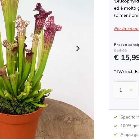
'Leucophyll
ed è molto 
(Dimensioni:
Per la casa:
Prezzo consig
€ 16,99
€ 15,9
* IVA Incl., E
Spedito in
100% gara
Ampia ga