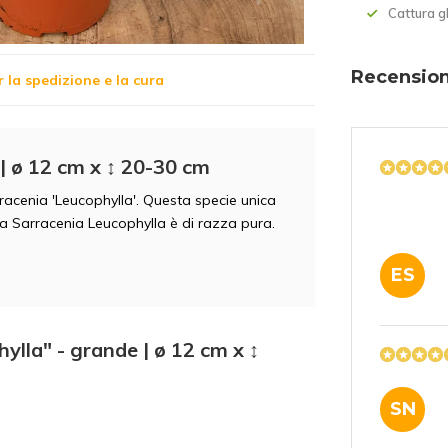
Cattura gl
Recension
r la spedizione e la cura
| ø 12 cm x ↕ 20-30 cm
racenia 'Leucophylla'. Questa specie unica
 Sarracenia Leucophylla è di razza pura.
ES
ylla" - grande | ø 12 cm x ↕
SN