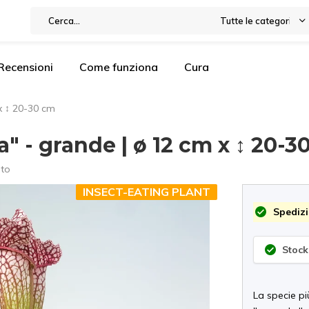
Tutte le categorie
Recensioni
Come funziona
Cura
x ↕ 20-30 cm
" - grande | ø 12 cm x ↕ 20-3
nto
INSECT-EATING PLANT
Spedizi
Stock
La specie p