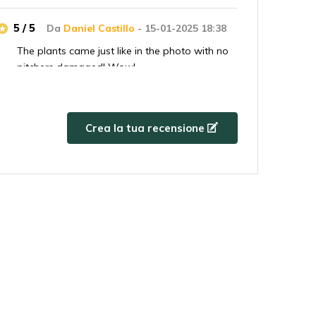
5 / 5
Da
Daniel Castillo
- 15-01-2025 18:38
The plants came just like in the photo with no
pitchers damaged! Wow!
5 / 5
Da
Andy
- 06-01-2025 19:15
Crea la tua recensione
Sehr schöne Pflanze, ist heil angekommen!
5 / 5
Da
Spinelli Jérôme
- 31-07-2024 15:31
Excellent, parfait très beau sarracenia. Merci
5 / 5
Da
Ilona
- 27-06-2024 17:17