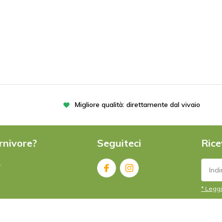
TN
Migliore qualità: direttamente dal vivaio
rnivore?
Seguiteci
Rice
.
* Leggi