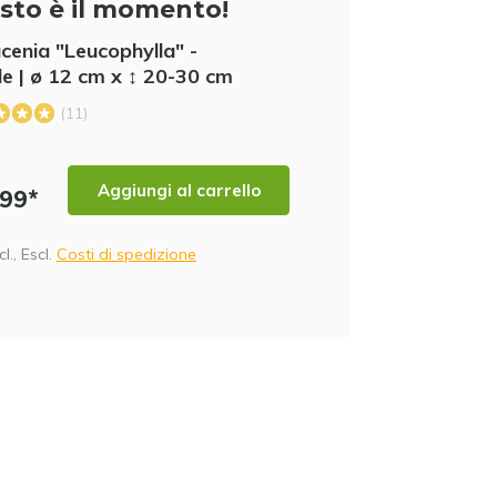
sto è il momento!
cenia "Leucophylla" -
e | ø 12 cm x ↕ 20-30 cm
(11)
IA
Aggiungi al carrello
,99*
cl., Escl.
Costi di spedizione
NN
FT