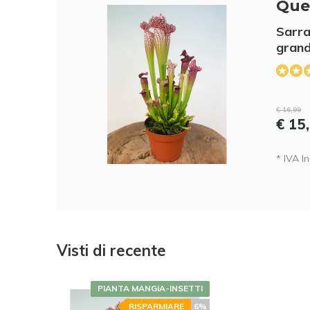
Que
Sarra
grand
€ 16,99
€ 15
* IVA In
Visti di recente
PIANTA MANGIA-INSETTI
RISPARMIARE
6%