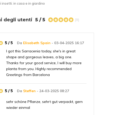
i insetti: in casa e in giardino
i degli utenti
5 / 5
(11)
5 / 5
Da
Elisabeth Spain
- 03-04-2025 16:17
I got this Sarracenia today, she's in great
shape and gorgeous leaves, a big one.
Thanks for your good service, I will buy more
planta from you. Highly recommended
Greetings from Barcelona
5 / 5
Da
Steffen
- 24-03-2025 08:27
sehr schöne Pflanze, sehrt gut verpackt, gern
wieder einmal