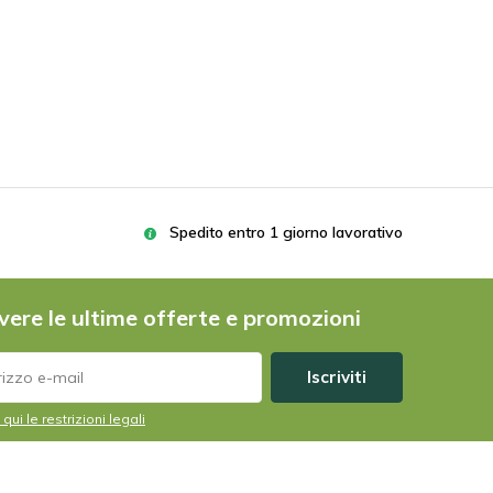
Goede beschrijving er ook bij en er erg blij mee
Spedito entro 1 giorno lavorativo
vere le ultime offerte e promozioni
Iscriviti
 qui le restrizioni legali