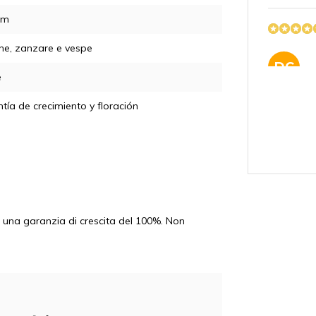
cm
he, zanzare e vespe
DC
e
tía de crecimiento y floración
AY
te una garanzia di crescita del 100%. Non
SJ