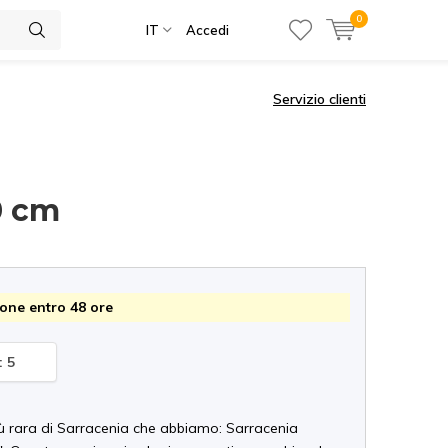
0
IT
Accedi
Servizio clienti
0 cm
one entro 48 ore
: 5
iù rara di Sarracenia che abbiamo: Sarracenia