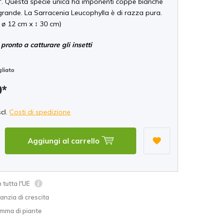
a'. Questa specie unica ha imponenti coppe bianche
grande. La Sarracenia Leucophylla è di razza pura.
 ø 12 cm x ↕ 30 cm)
pronto a catturare gli insetti
liato
9*
scl.
Costi di spedizione
Aggiungi al carrello
 tutta l'UE
nzia di crescita
mma di piante