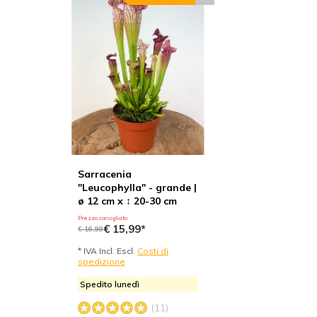
Sarracenia
"Leucophylla" - grande |
ø 12 cm x ↕ 20-30 cm
Prezzo consigliato
€ 15,99*
€ 16,99
* IVA Incl. Escl.
Costi di
spedizione
Spedito lunedì
(11)