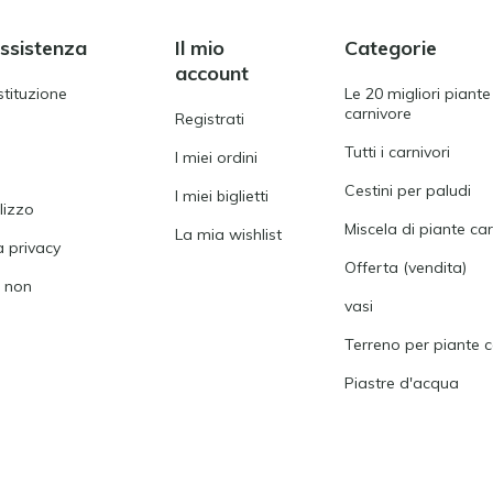
assistenza
Il mio
Categorie
account
stituzione
Le 20 migliori piante
carnivore
Registrati
Tutti i carnivori
I miei ordini
Cestini per paludi
I miei biglietti
ilizzo
Miscela di piante ca
La mia wishlist
a privacy
Offerta (vendita)
i non
vasi
Terreno per piante c
Piastre d'acqua