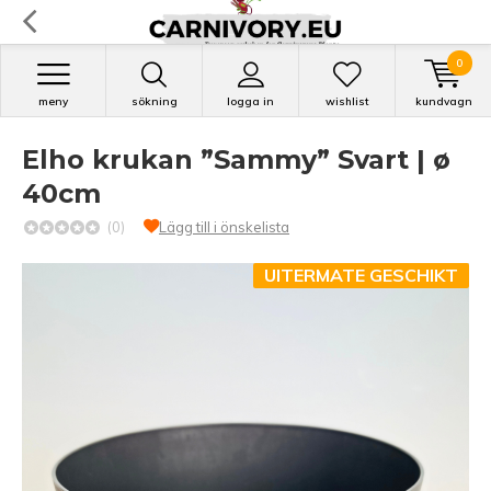
0
meny
sökning
logga in
wishlist
kundvagn
Elho krukan ”Sammy” Svart | ø
40cm
(0)
Lägg till i önskelista
UITERMATE GESCHIKT