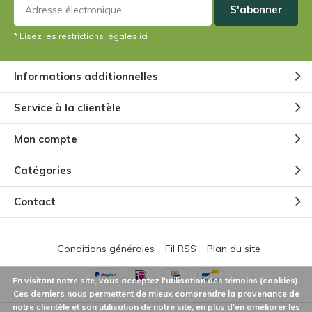
S'abonner
Comment fonctionne le piège à
* Lisez les restrictions légales ici
mouches de Vénus ?
Par
Niels Cox
Informations additionnelles
Pourquoi les pièges de mon
Service à la clientèle
Sarracenia deviennent-ils bruns
?
Par
Niels
Mon compte
Catégories
Une plante carnivore a-t-elle
besoin d'une alimentation
Contact
supplémentaire ?
Par
Niels
Conditions générales
Fil RSS
Plan du site
En visitant notre site, vous acceptez l'utilisation des témoins (cookies).
Ces derniers nous permettent de mieux comprendre la provenance de
notre clientèle et son utilisation de notre site, en plus d'en améliorer les