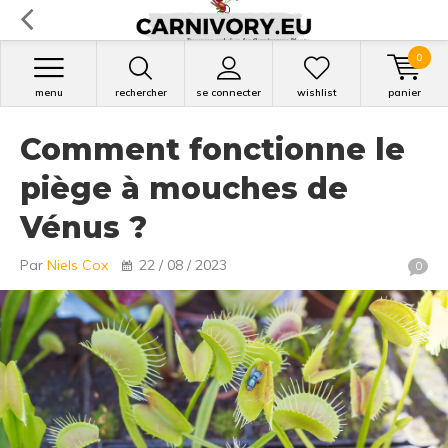
0
menu
rechercher
se connecter
wishlist
panier
Comment fonctionne le
piège à mouches de
Vénus ?
Par
Niels Cox
22 / 08 / 2023
0