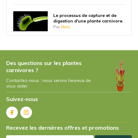
Le processus de capture et de
digestion d'une plante carnivore.
Par
Niels
Pourquoi les plantes carnivores
ont-elles commencé à manger
des insectes ?
Des questions sur les plantes
Par
Niels
carnivores ?
Contactez-nous : nous serons heureux de
Quelle est la plus grande plante
vous aider.
carnivore ?
Par
Niels Cox
Suivez-nous
Existe-t-il des plantes carnivores
végétariennes ?
Recevez les dernières offres et promotions
Par
Niels Cox