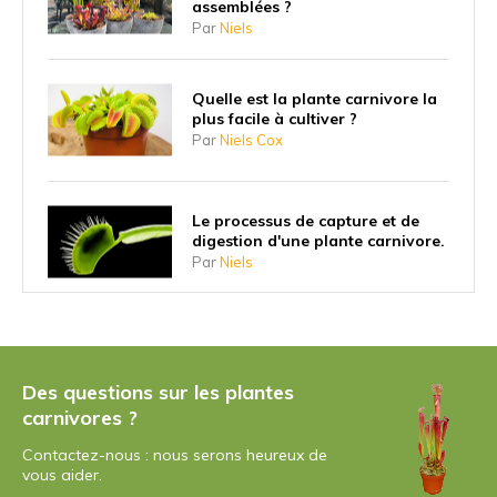
assemblées ?
Par
Niels
Quelle est la plante carnivore la
plus facile à cultiver ?
Par
Niels Cox
Le processus de capture et de
digestion d'une plante carnivore.
Par
Niels
Pourquoi les plantes carnivores
ont-elles commencé à manger
des insectes ?
Des questions sur les plantes
Par
Niels
carnivores ?
Contactez-nous : nous serons heureux de
Quelle est la plus grande plante
vous aider.
carnivore ?