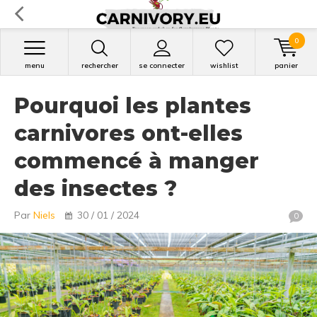
0
menu
rechercher
se connecter
wishlist
panier
Pourquoi les plantes
carnivores ont-elles
commencé à manger
des insectes ?
Par
Niels
30 / 01 / 2024
0