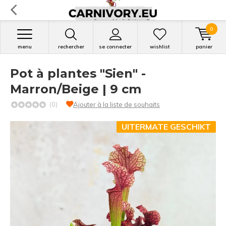
0
menu
rechercher
se connecter
wishlist
panier
Pot à plantes "Sien" -
Marron/Beige | 9 cm
(0)
Ajouter à la liste de souhaits
UITERMATE GESCHIKT