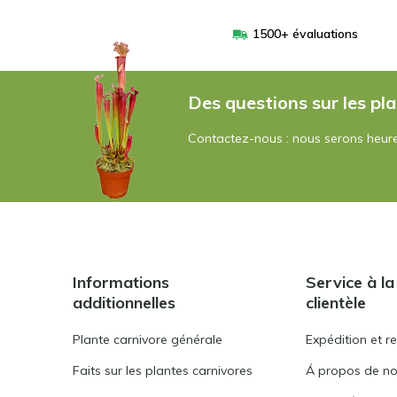
1500+ évaluations
Des questions sur les pla
Contactez-nous : nous serons heure
Informations
Service à la
additionnelles
clientèle
Plante carnivore générale
Expédition et r
Faits sur les plantes carnivores
Á propos de n