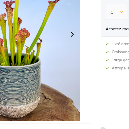
Achetez mai
Livré dan
Croissan
Large ga
Attrape le