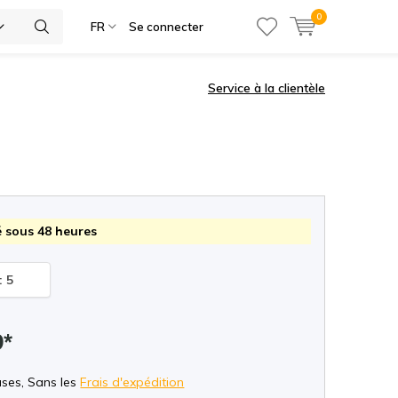
0
ies
FR
Se connecter
Service à la clientèle
 sous 48 heures
: 5
9*
uses, Sans les
Frais d'expédition