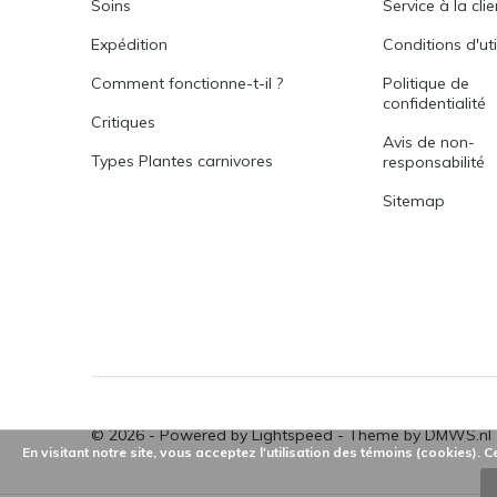
Soins
Service à la cli
Expédition
Conditions d'uti
Comment fonctionne-t-il ?
Politique de
confidentialité
Critiques
Avis de non-
Types Plantes carnivores
responsabilité
Sitemap
© 2026 - Powered by
Lightspeed
- Theme by
DMWS.nl
En visitant notre site, vous acceptez l'utilisation des témoins (cookies).