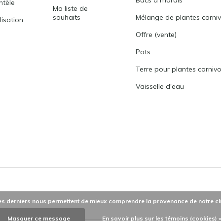
entèle
Ma liste de
souhaits
Mélange de plantes carni
lisation
Offre (vente)
Pots
Terre pour plantes carniv
Vaisselle d'eau
 Ces derniers nous permettent de mieux comprendre la provenance de notre client
Masquer ce message
En savoir plus sur les témoins (cookies) 