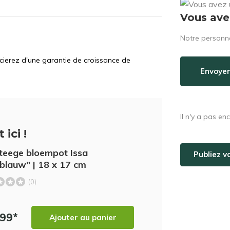
Vous ave
Notre personne
icierez d'une garantie de croissance de
Envoyer
Il n'y a pas en
 ici !
teege bloempot Issa
Publiez v
tblauw" | 18 x 17 cm
(0)
,99*
Ajouter au panier