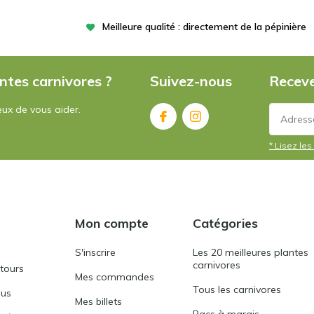
Meilleure qualité : directement de la pépinière
ntes carnivores ?
Suivez-nous
Receve
ux de vous aider.
* Lisez les 
Mon compte
Catégories
S'inscrire
Les 20 meilleures plantes
carnivores
etours
Mes commandes
Tous les carnivores
ous
Mes billets
Bacs à marais