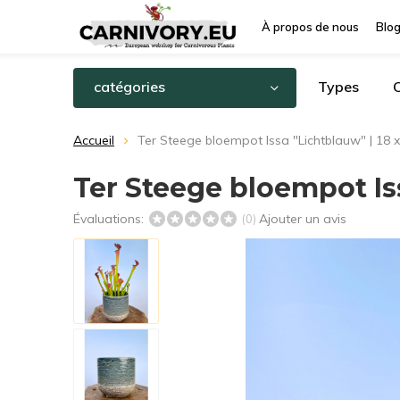
À propos de nous
Blo
catégories
Types
C
Accueil
Ter Steege bloempot Issa "Lichtblauw" | 18 
Ter Steege bloempot Iss
Évaluations:
Ajouter un avis
(0)