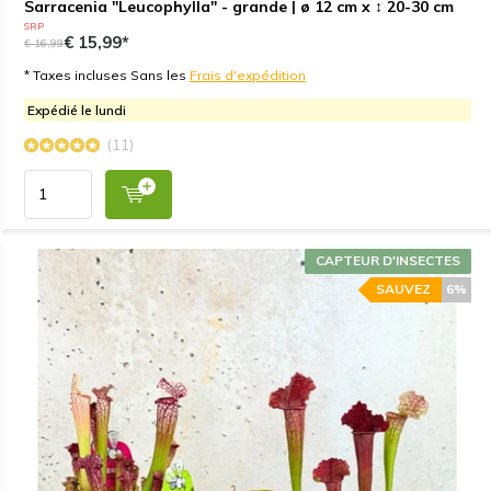
Sarracenia "Leucophylla" - grande | ø 12 cm x ↕ 20-30 cm
SRP
€ 15,99*
€ 16,99
* Taxes incluses Sans les
Frais d'expédition
Expédié le lundi
(11)
CAPTEUR D'INSECTES
SAUVEZ
6%