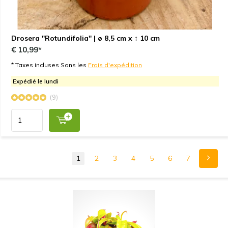
Drosera "Rotundifolia" | ø 8,5 cm x ↕ 10 cm
€ 10,99*
* Taxes incluses Sans les
Frais d'expédition
Expédié le lundi
(9)
1
2
3
4
5
6
7