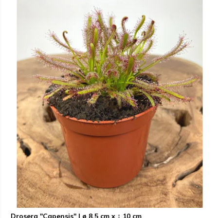
Drosera "Capensis" | ø 8,5 cm x ↕ 10 cm