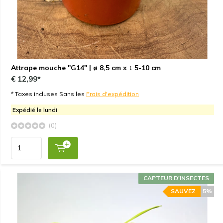
Attrape mouche "G14" | ø 8,5 cm x ↕ 5-10 cm
€ 12,99*
* Taxes incluses Sans les
Frais d'expédition
Expédié le lundi
(0)
CAPTEUR D'INSECTES
SAUVEZ
5%