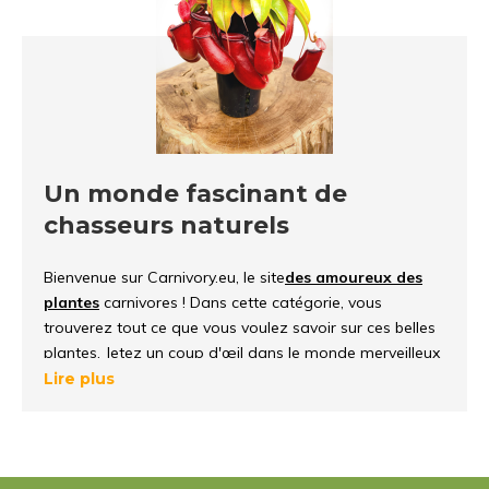
Un monde fascinant de
chasseurs naturels
Bienvenue sur Carnivory.eu, le site
des amoureux des
plantes
carnivores ! Dans cette catégorie, vous
trouverez tout ce que vous voulez savoir sur ces belles
plantes. Jetez un coup d'œil dans le monde merveilleux
des plantes carnivores, découvrez comment elles
Lire plus
fonctionnent et survivent dans leur environnement.
Qu'est-ce qu'une plante
carnivore ?