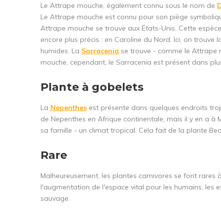
Le Attrape mouche, également connu sous le nom de
D
Le Attrape mouche est connu pour son piège symbolique,
Attrape mouche se trouve aux États-Unis. Cette espèce 
encore plus précis : en Caroline du Nord. Ici, on trouv
humides. La
Sarracenia
se trouve - comme le Attrape 
mouche, cependant, le Sarracenia est présent dans plus
Plante à gobelets
La
Nepenthes
est présente dans quelques endroits trop
de Nepenthes en Afrique continentale, mais il y en a 
sa famille - un climat tropical. Cela fait de la plante Bea
Rare
Malheureusement, les plantes carnivores se font rares à
l'augmentation de l'espace vital pour les humains, les e
sauvage.