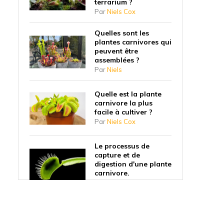
terrarium ?
Par
Niels Cox
Quelles sont les
plantes carnivores qui
peuvent être
assemblées ?
Par
Niels
Quelle est la plante
carnivore la plus
facile à cultiver ?
Par
Niels Cox
Le processus de
capture et de
digestion d'une plante
carnivore.
Par
Niels
Pourquoi les plantes
carnivores ont-elles
commencé à manger