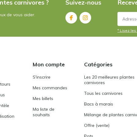
ntes carnivores ?
Suivez-nous
Receve
ux de vous aider.
* Lisez les 
Mon compte
Catégories
S'inscrire
Les 20 meilleures plantes
carnivores
etours
Mes commandes
Tous les carnivores
ous
Mes billets
Bacs à marais
entèle
Ma liste de
souhaits
Mélange de plantes carni
lisation
Offre (vente)
Pots