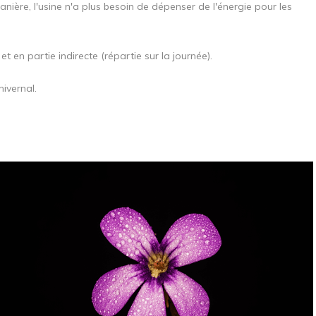
nière, l'usine n'a plus besoin de dépenser de l'énergie pour les
t en partie indirecte (répartie sur la journée).
ivernal.