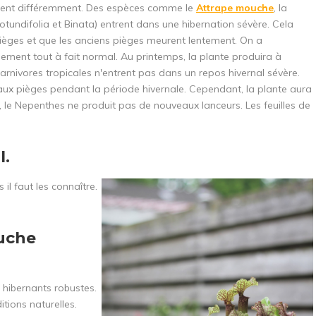
issent différemment. Des espèces comme le
Attrape mouche
, la
undifolia et Binata) entrent dans une hibernation sévère. Cela
pièges et que les anciens pièges meurent lentement. On a
sement tout à fait normal. Au printemps, la plante produira à
nivores tropicales n'entrent pas dans un repos hivernal sévère.
ux pièges pendant la période hivernale. Cependant, la plante aura
r, le Nepenthes ne produit pas de nouveaux lanceurs. Les feuilles de
l.
il faut les connaître.
ouche
 hibernants robustes.
tions naturelles.