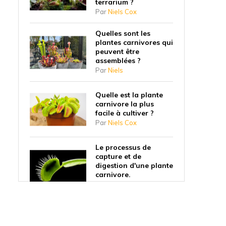
terrarium ?
Par
Niels Cox
Quelles sont les
plantes carnivores qui
peuvent être
assemblées ?
Par
Niels
Quelle est la plante
carnivore la plus
facile à cultiver ?
Par
Niels Cox
Le processus de
capture et de
digestion d'une plante
carnivore.
Par
Niels
Pourquoi les plantes
carnivores ont-elles
commencé à manger