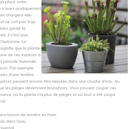
jà placé votre
us n'avez pratiquement
en chargera elle-
sol ne soit pas trop
 avez gardé la
ée, il n'est pas
 l'automne. La
signifie que la plante
 une de ces espèces à
la période hivernale.
aison. Par exemple
rès d'une fenêtre,
s espèces peuvent encore être laissées dans une couche d'eau. Au
e les pièges deviennent bruns/noirs. Vous pouvez couper ces
ance, où la plante n'a plus de pièges et où tout a été coupé.
mal.
ore besoin de lumière en hiver.
ds dans l'eau.
ivernal.