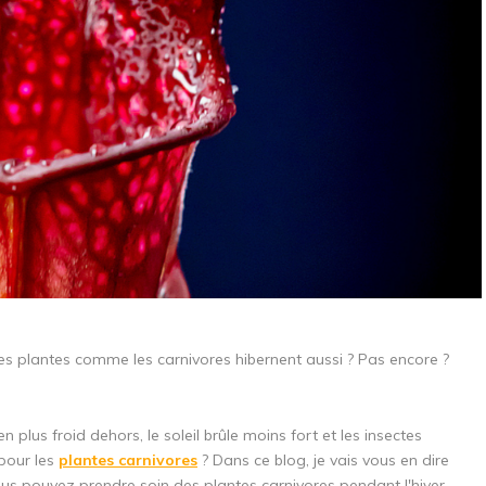
les plantes comme les carnivores hibernent aussi ? Pas encore ?
n plus froid dehors, le soleil brûle moins fort et les insectes
 pour les
plantes carnivores
? Dans ce blog, je vais vous en dire
vous pouvez prendre soin des plantes carnivores pendant l'hiver.