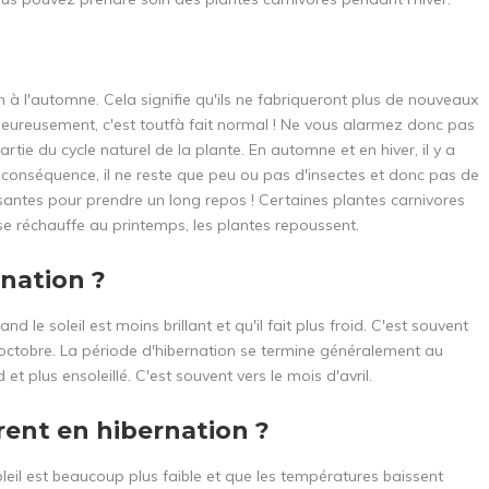
n à l'automne. Cela signifie qu'ils ne fabriqueront plus de nouveaux
Heureusement, c'est toutfà fait normal ! Ne vous alarmez donc pas
tie du cycle naturel de la plante. En automne et en hiver, il y a
 En conséquence, il ne reste que peu ou pas d'insectes et donc pas de
fisantes pour prendre un long repos ! Certaines plantes carnivores
se réchauffe au printemps, les plantes repoussent.
nation ?
e soleil est moins brillant et qu'il fait plus froid. C'est souvent
'octobre. La période d'hibernation se termine généralement au
 plus ensoleillé. C'est souvent vers le mois d'avril.
rent en hibernation ?
leil est beaucoup plus faible et que les températures baissent