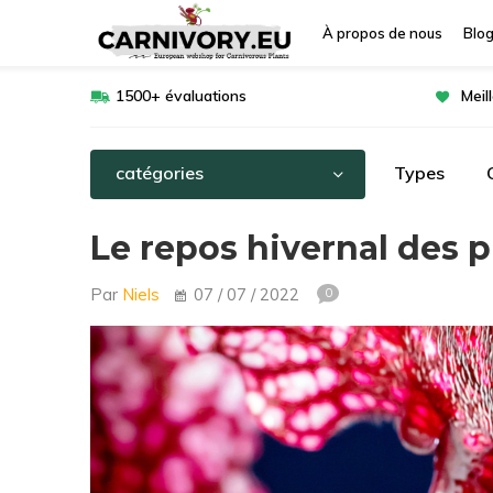
À propos de nous
Blo
1500+ évaluations
Meil
catégories
Types
Le repos hivernal des p
Par
Niels
07 / 07 / 2022
0