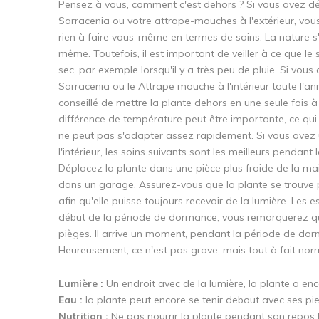
Pensez à vous, comment c'est dehors ? Si vous avez dé
Sarracenia ou votre attrape-mouches à l'extérieur, vo
rien à faire vous-même en termes de soins. La nature s'
même. Toutefois, il est important de veiller à ce que le 
sec, par exemple lorsqu'il y a très peu de pluie. Si vous
Sarracenia ou le Attrape mouche à l'intérieur toute l'ann
conseillé de mettre la plante dehors en une seule fois à
différence de température peut être importante, ce qui 
ne peut pas s'adapter assez rapidement. Si vous avez
l'intérieur, les soins suivants sont les meilleurs pendant 
Déplacez la plante dans une pièce plus froide de la m
dans un garage. Assurez-vous que la plante se trouve p
afin qu'elle puisse toujours recevoir de la lumière. Le
début de la période de dormance, vous remarquerez qu
pièges. Il arrive un moment, pendant la période de dorm
Heureusement, ce n'est pas grave, mais tout à fait nor
Lumière :
Un endroit avec de la lumière, la plante a enc
Eau :
la plante peut encore se tenir debout avec ses pie
Nutrition :
Ne pas nourrir la plante pendant son repos h