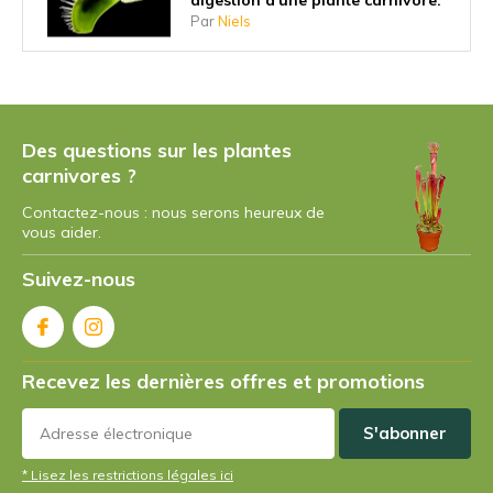
Par
Niels
Pourquoi les plantes carnivores
ont-elles commencé à manger
des insectes ?
Des questions sur les plantes
Par
Niels
carnivores ?
Contactez-nous : nous serons heureux de
Quelle est la plus grande plante
vous aider.
carnivore ?
Par
Niels Cox
Suivez-nous
Existe-t-il des plantes carnivores
végétariennes ?
Recevez les dernières offres et promotions
Par
Niels Cox
S'abonner
Comment fonctionne le piège à
* Lisez les restrictions légales ici
mouches de Vénus ?