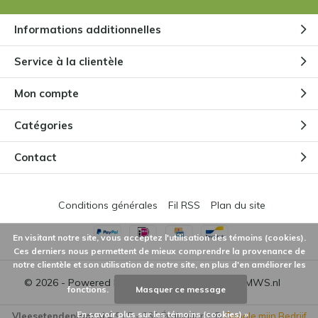
Par
Niels Cox
Informations additionnelles
Pourquoi les pièges de mon
Service à la clientèle
Sarracenia deviennent-ils bruns
?
Par
Niels
Mon compte
Catégories
Une plante carnivore a-t-elle
besoin d'une alimentation
Contact
supplémentaire ?
Par
Niels
Conditions générales
Fil RSS
Plan du site
En visitant notre site, vous acceptez l'utilisation des témoins (cookies).
Ces derniers nous permettent de mieux comprendre la provenance de
notre clientèle et son utilisation de notre site, en plus d'en améliorer les
© 2026 - Powered by
Lightspeed
- Theme by
DMWS.nl
fonctions.
Masquer ce message
En savoir plus sur les témoins (cookies) »
Vleesetendeplant.nl
4,9
/
5
-
260
Évaluations @
Google mijn Bedrijf