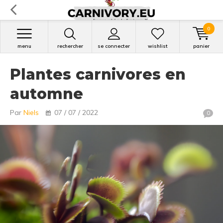
0
menu
rechercher
se connecter
wishlist
panier
Plantes carnivores en
automne
Par
Niels
07 / 07 / 2022
0