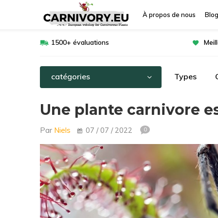
À propos de nous
Blo
1500+ évaluations
Meil
catégories
Types
Une plante carnivore e
Par
Niels
07 / 07 / 2022
0