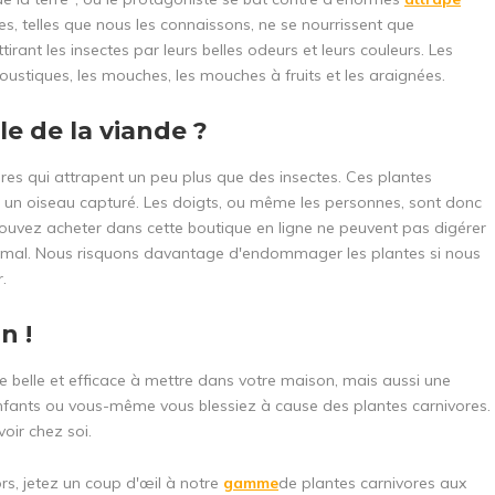
tes, telles que nous les connaissons, ne se nourrissent que
irant les insectes par leurs belles odeurs et leurs couleurs. Les
moustiques, les mouches, les mouches à fruits et les araignées.
e de la viande ?
ores qui attrapent un peu plus que des insectes. Ces plantes
u un oiseau capturé. Les doigts, ou même les personnes, sont donc
 pouvez acheter dans cette boutique en ligne ne peuvent pas digérer
de mal. Nous risquons davantage d'endommager les plantes si nous
.
n !
 belle et efficace à mettre dans votre maison, mais aussi une
enfants ou vous-même vous blessiez à cause des plantes carnivores.
voir chez soi.
rs, jetez un coup d'œil à notre
gamme
de plantes carnivores aux