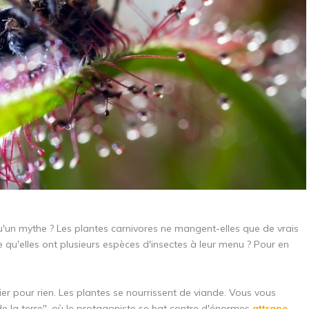
u'un mythe ? Les plantes carnivores ne mangent-elles que de vrais
u'elles ont plusieurs espèces d'insectes à leur menu ? Pour en
er pour rien. Les plantes se nourrissent de viande. Vous vous
 la terre", où le protagoniste se bat contre d'énormes
attrape