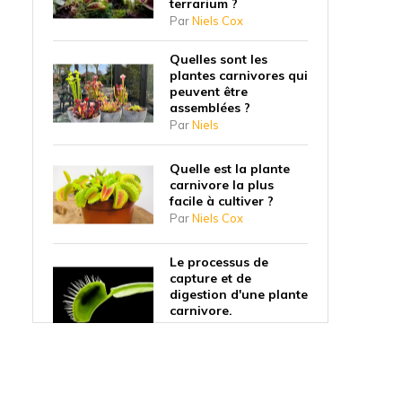
terrarium ?
Par
Niels Cox
Quelles sont les
plantes carnivores qui
peuvent être
assemblées ?
Par
Niels
Quelle est la plante
carnivore la plus
facile à cultiver ?
Par
Niels Cox
Le processus de
capture et de
digestion d'une plante
carnivore.
Par
Niels
Pourquoi les plantes
carnivores ont-elles
commencé à manger