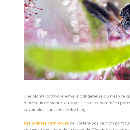
Une plante carnivore est-elle dangereuse ou n'est-ce q
morceaux de viande ou sont-elles ainsi nommées parce q
savoir plus, consultez notre blog.
Les plantes carnivores
ne portent pas ce nom particuli
souvenez peut-être de la scène de "Voyage au centre de