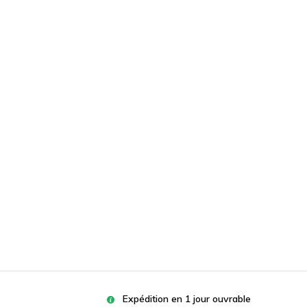
deviennent-ils bruns ?
Par
Niels
Une plante carnivore
a-t-elle besoin d'une
alimentation
supplémentaire ?
Par
Niels
Expédition en 1 jour ouvrable