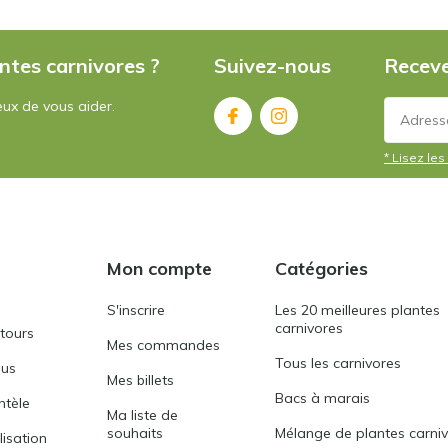
ntes carnivores ?
Suivez-nous
Receve
ux de vous aider.
* Lisez les 
Mon compte
Catégories
S'inscrire
Les 20 meilleures plantes
carnivores
etours
Mes commandes
Tous les carnivores
ous
Mes billets
Bacs à marais
entèle
Ma liste de
souhaits
Mélange de plantes carni
lisation