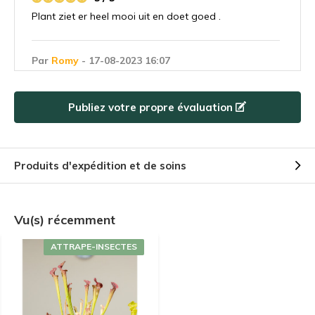
Plant ziet er heel mooi uit en doet goed .
Par
Romy
- 17-08-2023 16:07
5 / 5
Goed product. Effectief tegen fruitvliegen
Publiez votre propre évaluation
Par
david
- 17-08-2023 12:31
5 / 5
Produits d'expédition et de soins
Merveilleux !
Vu(s) récemment
Par
G.V.
- 17-08-2023 12:30
5 / 5
ATTRAPE-INSECTES
Schöne Pflanze mit Sorgfalt verpackt
Par
Barbara
- 17-08-2023 12:29