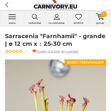
0
menu
rechercher
se connecter
wishlist
panier
Sarracenia "Farnhamii" - grande
| ø 12 cm x ↕ 25-30 cm
(7)
Ajouter à la liste de souhaits
INSECTENVANGER