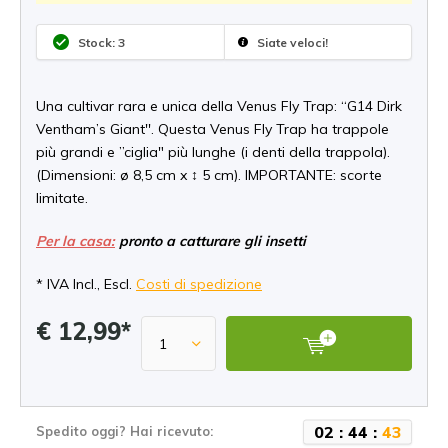
Stock: 3
Siate veloci!
Una cultivar rara e unica della Venus Fly Trap: “G14 Dirk
Ventham’s Giant''. Questa Venus Fly Trap ha trappole
più grandi e ”ciglia" più lunghe (i denti della trappola).
(Dimensioni: ø 8,5 cm x ↕ 5 cm). IMPORTANTE: scorte
limitate.
Per la casa:
pronto a catturare gli insetti
* IVA Incl., Escl.
Costi di spedizione
€ 12,99*
0
2
:
4
4
:
4
3
Spedito oggi? Hai ricevuto: