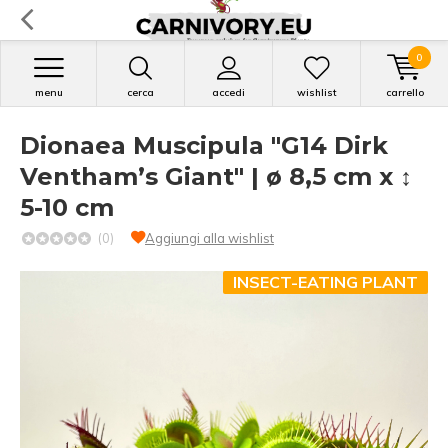
0
menu
cerca
accedi
wishlist
carrello
Dionaea Muscipula "G14 Dirk
Ventham’s Giant" | ø 8,5 cm x ↕
5-10 cm
(0)
Aggiungi alla wishlist
INSECT-EATING PLANT