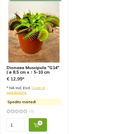
Dionaea Muscipula "G14"
| ø 8,5 cm x ↕ 5-10 cm
€ 12,99*
* IVA Incl. Escl.
Costi di
spedizione
Spedito martedì
(0)