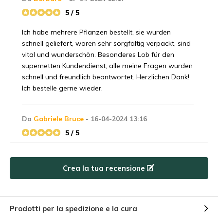
5 / 5
Ich habe mehrere Pflanzen bestellt, sie wurden
schnell geliefert, waren sehr sorgfältig verpackt, sind
vital und wunderschön. Besonderes Lob für den
supernetten Kundendienst, alle meine Fragen wurden
schnell und freundlich beantwortet. Herzlichen Dank!
Ich bestelle gerne wieder.
Da
Gabriele Bruce
- 16-04-2024 13:16
5 / 5
Habe heute erst die pflanze von der packstation
abgeholt, die pflanze sieht wohl kleiner aus als ich
Crea la tua recensione
gadacht hatte aber sie hatt die reise gut
überstanden ich bin sehr gespannt auf die
weiterentwicklung!
Prodotti per la spedizione e la cura
+
Sehr sympathusches team.