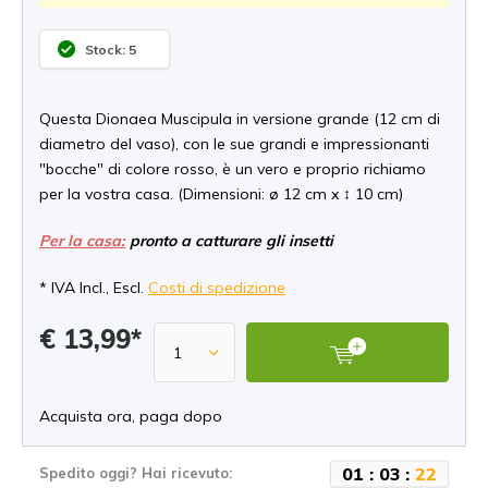
Stock: 5
Questa Dionaea Muscipula in versione grande (12 cm di
diametro del vaso), con le sue grandi e impressionanti
"bocche" di colore rosso, è un vero e proprio richiamo
per la vostra casa. (Dimensioni: ø 12 cm x ↕ 10 cm)
Per la casa:
pronto a catturare gli insetti
* IVA Incl., Escl.
Costi di spedizione
€ 13,99*
Acquista ora, paga dopo
0
1
:
0
3
:
2
2
Spedito oggi? Hai ricevuto: