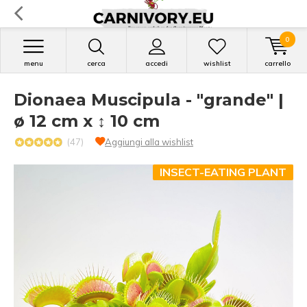
0
menu
cerca
accedi
wishlist
carrello
Dionaea Muscipula - "grande" |
ø 12 cm x ↕ 10 cm
(47)
Aggiungi alla wishlist
INSECT-EATING PLANT