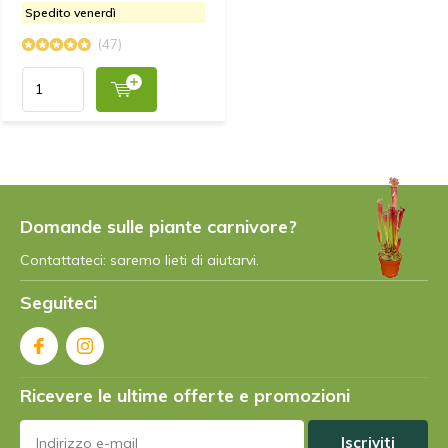
Da
Markus Paulor
- 01-08-2023 12:21
Spedito venerdì
5 / 5
(47)
Alles super, sehr schöne und gesunde Pflanzen.
Danke
+
Schnelle Lieferung
+
Super Verpackung
+
Schöne und gesunde Pflanzen
Domande sulle piante carnivore?
Contattateci: saremo lieti di aiutarvi.
Da
Claude
- 22-05-2023 10:47
5 / 5
Seguiteci
Livraison un peu longue(une semaine) mais les
plantes sont très bien emballées et dans l'humidité,
elles n'ont donc pas souffert. Elles correspondent à
Ricevere le ultime offerte e promozioni
la taille annoncée, rien à voir avec les jardineries
locales... Excellent rapport qualité/prix !!
Iscriviti