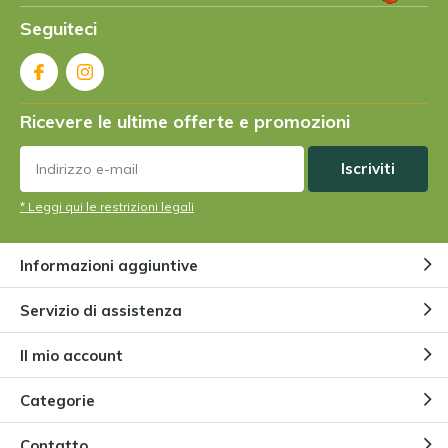
Da
Jos
- 31-08-2022 10:59
Seguiteci
5 / 5
Super impianto. Sembra bello e impressionante. Di
solito lo si vede solo al momento della scoperta. E fa
il suo lavoro. Sono molto soddisfatto. Per questo
Ricevere le ultime offerte e promozioni
motivo ne ho ordinati altri.
Iscriviti
Da
Gwen
- 29-08-2022 12:11
* Leggi qui le restrizioni legali
5 / 5
En vacker, frisk, glänsande liten planta. Den är lite
Informazioni aggiuntive
mindre än jag hade förväntat mig, men jag är nöjd
med den.
Servizio di assistenza
Il mio account
Da
Carl
- 11-08-2022 09:28
3 / 5
Categorie
Everything ok with this plant so far. I wished it to be a
Contatto