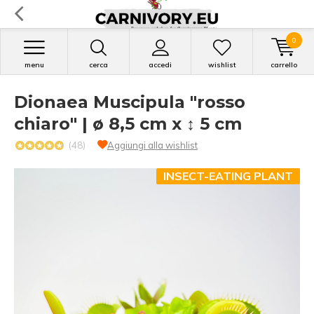
0
menu
cerca
accedi
wishlist
carrello
Dionaea Muscipula "rosso
chiaro" | ø 8,5 cm x ↕ 5 cm
(48)
Aggiungi alla wishlist
INSECT-EATING PLANT