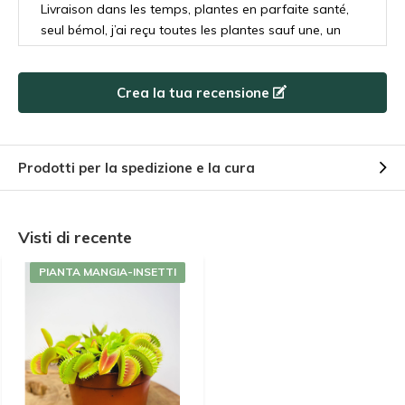
Livraison dans les temps, plantes en parfaite santé,
seul bémol, j’ai reçu toutes les plantes sauf une, un
message joint à mon colis stipulait bien qu’il
manquait une plante car manque de stock, mais
Crea la tua recensione
recevoir ce message en même temps que mon colis
m’a un peu agacé sachant que lors de ma
commande celle-ci était bien en stock…. Dommage
+
Prodotti per la spedizione e la cura
En forme
-
Petit
-
Stock sur internet à revoir,
Visti di recente
PIANTA MANGIA-INSETTI
Da
Velt
- 01-06-2023 12:10
5 / 5
bonne qualité
Da
Giorgia
- 22-05-2023 21:10