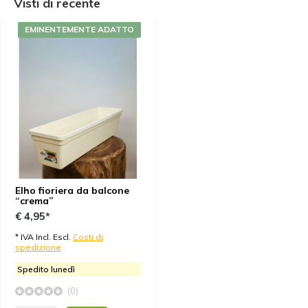
Visti di recente
EMINENTEMENTE ADATTO
Elho fioriera da balcone
“crema”
€ 4,95*
* IVA Incl. Escl.
Costi di
spedizione
Spedito lunedì
(0)