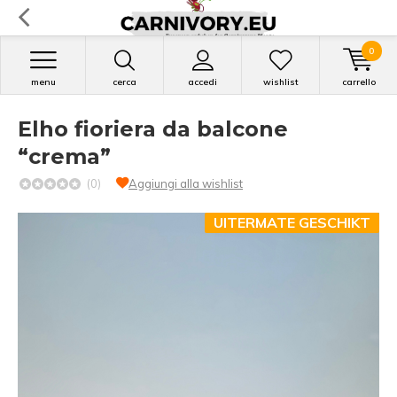
0
menu
cerca
accedi
wishlist
carrello
Elho fioriera da balcone
“crema”
(0)
Aggiungi alla wishlist
UITERMATE GESCHIKT