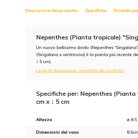
Descrizione del prodotto
Specifiche
Prodotti pe
Nepenthes (Pianta tropicale) "Sing
Un nuovo bellissimo ibrido (Nepenthes 'Singalana'
(Singalana x ventricosa) è la pianta più recente d
↕ 5 cm).
Leggi la descrizione completa del prodotto
Specifiche per: Nepenthes (Pianta t
cm x ↕ 5 cm
Altezza
ø 8,5
Dimensioni del vaso
8,5c