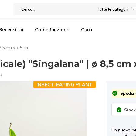
Tutte le categorie
Recensioni
Come funziona
Cura
8,5 cm x ↕ 5 cm
cale) "Singalana" | ø 8,5 cm 
o
INSECT-EATING PLANT
Spedizi
Stock
Un nuovo be