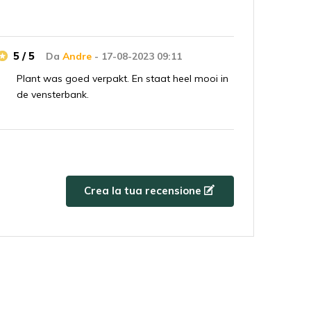
5 / 5
Da
Andre
- 17-08-2023 09:11
Plant was goed verpakt. En staat heel mooi in
de vensterbank.
5 / 5
Da
Tijl
- 17-08-2023 09:09
Entrega rápida, bien embalada. La planta brilla
en el alféizar de la ventana.
Crea la tua recensione
5 / 5
Da
Nick
- 17-08-2023 09:07
Bra leverans och allt är snyggt. Snyggt
eftersom det är ömtåliga växter så hade
förväntat mig lite skador. Men även