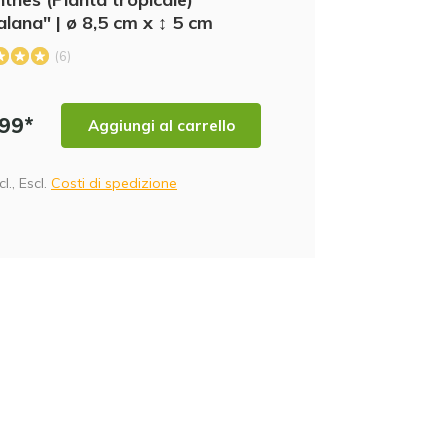
NK
alana" | ø 8,5 cm x ↕ 5 cm
(6)
,99*
Aggiungi al carrello
PM
cl., Escl.
Costi di spedizione