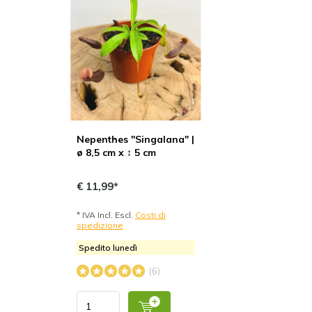
Nepenthes "Singalana" |
ø 8,5 cm x ↕ 5 cm
€ 11,99*
* IVA Incl. Escl.
Costi di
spedizione
Spedito lunedì
(6)