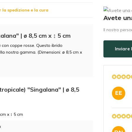
r la spedizione e la cura
Avete un
Il nostro perso
alana" | ø 8,5 cm x ↕ 5 cm
) con coppe rosse. Questo ibrido
Inviare
ella nostra gamma. (Dimensioni: ø 8,5 cm x
ropicale) "Singalana" | ø 8,5
EE
 cm x ↕ 5 cm
m