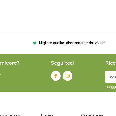
Migliore qualità: direttamente dal vivaio
rnivore?
Seguiteci
Rice
.
* Leggi
assistenza
Il mio
Categorie