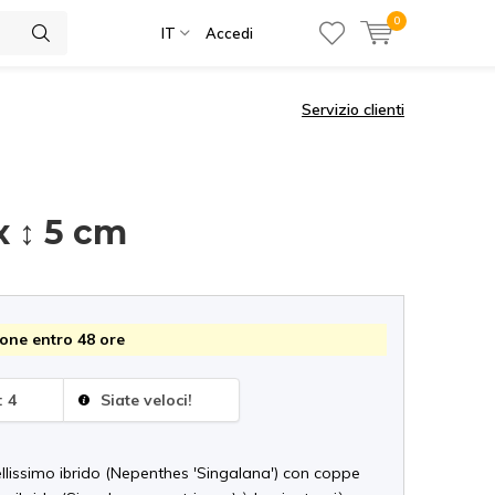
0
IT
Accedi
Servizio clienti
x ↕ 5 cm
one entro 48 ore
: 4
Siate veloci!
llissimo ibrido (Nepenthes 'Singalana') con coppe