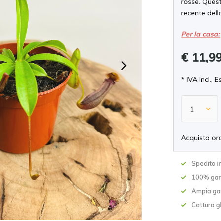
rosse. Quest
recente dell
Per la casa:
€ 11,9
* IVA Incl., E
Acquista or
Spedito in
100% gara
Ampia ga
Cattura gl