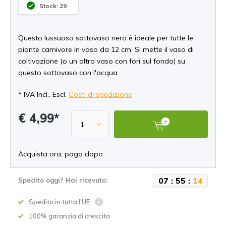
Stock: 29
Questo lussuoso sottovaso nero è ideale per tutte le
piante carnivore in vaso da 12 cm. Si mette il vaso di
coltivazione (o un altro vaso con fori sul fondo) su
questo sottovaso con l'acqua.
* IVA Incl., Escl.
Costi di spedizione
€ 4,99*
Acquista ora, paga dopo
0
7
:
5
5
:
1
4
Spedito oggi? Hai ricevuto:
Spedito in tutta l'UE
100% garanzia di crescita