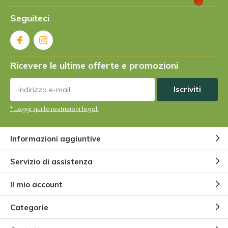
+
Seguiteci
Super Pflanzen-Qualität
Da
Noel gaffiero
- 23-04-2024 09:58
5 / 5
Ricevere le ultime offerte e promozioni
Very professional service. Plants arrived in one piece
Iscriviti
not even a bit of soul was dropped. Will definitely
order again.
* Leggi qui le restrizioni legali
+
Good transport packaging
Informazioni aggiuntive
Da
Rolles yann
- 08-02-2024 20:46
Servizio di assistenza
5 / 5
Il mio account
Cette plante est tout simplement magnifique!
Categorie
Da
Rafa Ruiz
- 15-11-2023 21:03