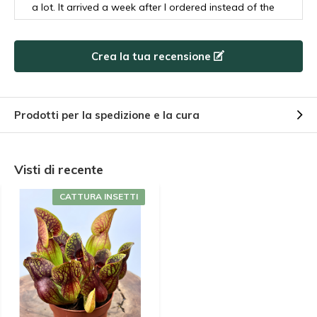
a lot. It arrived a week after I ordered instead of the
2-3 days that was advertised. And the company that
took over the delivery in Sweden, DB Schenker, did
Crea la tua recensione
not do a good job. They didn’t deliver to me in
person even though it explicitly said to do so on the
package, they also placed the package upside down
on the shelf at the place that took delivery, despite
Prodotti per la spedizione e la cura
there being a huge sticker on the package saying
which side should be up. Please reconsider using DB
Schenker for future deliveries in Sweden.
Visti di recente
+
The plant looks really nice
CATTURA INSETTI
-
The delivery
Da
Spinelli Jérôme
- 07-10-2024 08:56
5 / 5
Sarracenia " hans" superbe, plant superbe et sain,
belles couleurs, Livrées dans les temps. Merci.