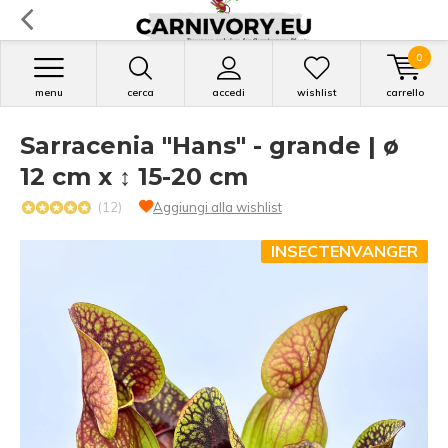
0
menu
cerca
accedi
wishlist
carrello
Sarracenia "Hans" - grande | ø
12 cm x ↕ 15-20 cm
(12)
Aggiungi alla wishlist
INSECTENVANGER