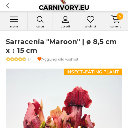
0
menu
cerca
accedi
wishlist
carrello
Sarracenia "Maroon" | ø 8,5 cm
x ↕ 15 cm
(7)
Aggiungi alla wishlist
INSECT-EATING PLANT