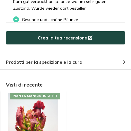
Kam gut verpackt an, pflanze war im sehr guten
Zustand. Würde wieder dort bestellen!
+
Gesunde und schöne Pflanze
Crea la tua recensione
Da
Guillaume
- 11-06-2023 18:07
5 / 5
Très belle petite plante, conforme à la photo.
Prodotti per la spedizione e la cura
Livraison et emballage impeccable.
Da
Julian
- 02-08-2022 14:08
Visti di recente
5 / 5
PIANTA MANGIA-INSETTI
Beautiful plant, was well packaged.
Da
Sandra
- 08-06-2022 14:01
5 / 5