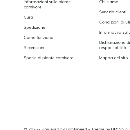
Informazioni sulle piante
Chi siamo
carnivore
Servizio clienti
Cura
Condizioni di ut
Spedizione
Informativa sull
Come funziona
Dichiarazione d
Recensioni
responsabilità
Specie di piante carnivore
Mappa del sito
© 2026 - Powered by
Lightspeed
- Theme by
DMWS.nl