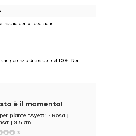
m
n rischio per la spedizione
te una garanzia di crescita del 100%. Non
sto è il momento!
per piante "Ayett" - Rosa |
msa' | 8,5 cm
(0)