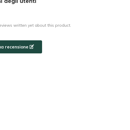
i degli utenti
eviews written yet about this product.
tua recensione