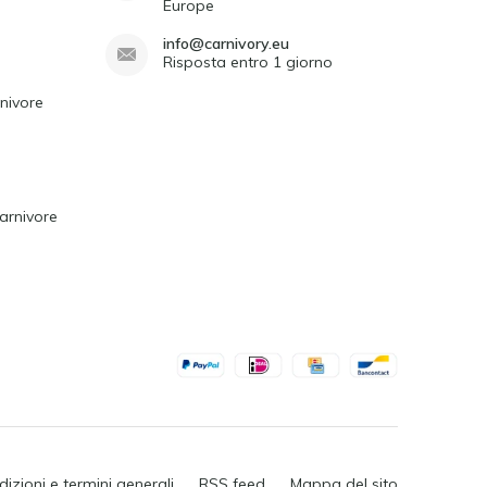
Europe
info@carnivory.eu
Risposta entro 1 giorno
rnivore
arnivore
izioni e termini generali
RSS feed
Mappa del sito