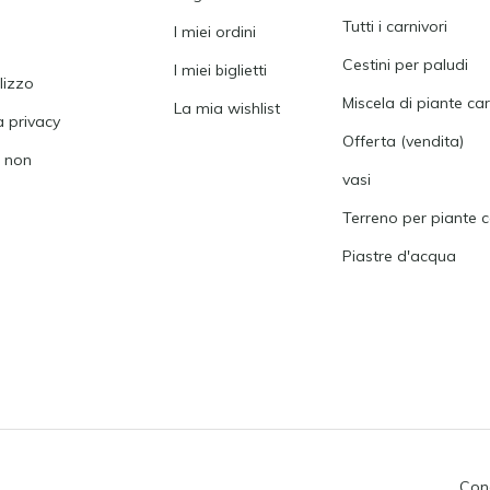
Tutti i carnivori
I miei ordini
Cestini per paludi
I miei biglietti
ilizzo
Miscela di piante ca
La mia wishlist
a privacy
Offerta (vendita)
i non
vasi
Terreno per piante c
Piastre d'acqua
Cond