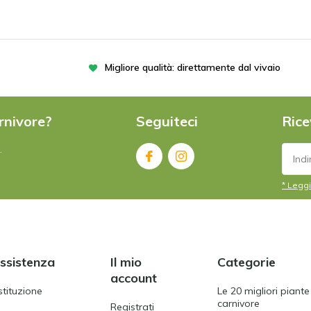
Migliore qualità: direttamente dal vivaio
rnivore?
Seguiteci
Rice
.
* Leggi
assistenza
Il mio
Categorie
account
stituzione
Le 20 migliori piante
carnivore
Registrati