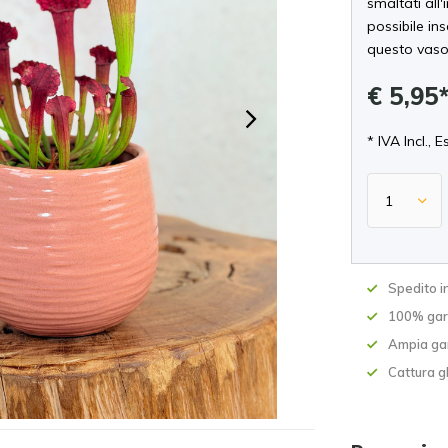
smaltati all
possibile in
questo vaso
€ 5,95
* IVA Incl., E
Spedito in
100% gara
Ampia ga
Cattura gl