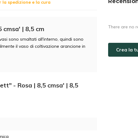
Recension
r la spedizione e la cura
There are no r
5 cmsa' | 8,5 cm
 vasi sono smaltati all'interno, quindi sono
cilmente il vaso di coltivazione arancione in
Crea la 
tt" - Rosa | 8,5 cmsa' | 8,5
mica