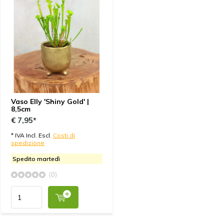
Vaso Elly 'Shiny Gold' |
8,5cm
€ 7,95*
* IVA Incl. Escl.
Costi di
spedizione
Spedito martedì
(0)