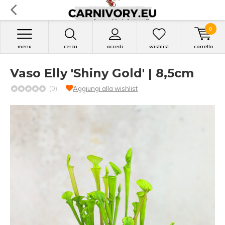
0
menu
cerca
accedi
wishlist
carrello
Vaso Elly 'Shiny Gold' | 8,5cm
(0)
Aggiungi alla wishlist