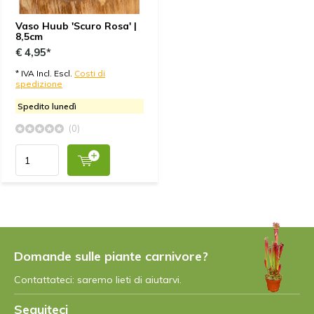
Vaso Huub 'Scuro Rosa' |
8,5cm
€ 4,95*
* IVA Incl. Escl.
Costi di
spedizione
Spedito lunedì
(0)
Domande sulle piante carnivore?
Contattateci: saremo lieti di aiutarvi.
Seguiteci