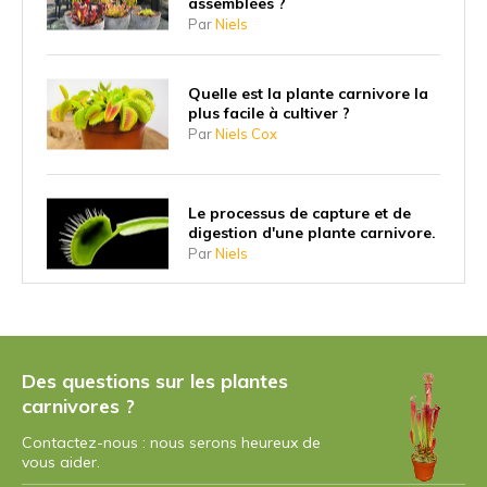
assemblées ?
Par
Niels
Quelle est la plante carnivore la
plus facile à cultiver ?
Par
Niels Cox
Le processus de capture et de
digestion d'une plante carnivore.
Par
Niels
Pourquoi les plantes carnivores
ont-elles commencé à manger
des insectes ?
Des questions sur les plantes
Par
Niels
carnivores ?
Contactez-nous : nous serons heureux de
Quelle est la plus grande plante
vous aider.
carnivore ?