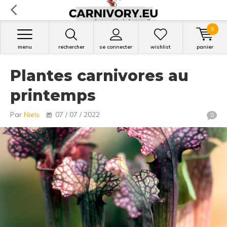
0
menu
rechercher
se connecter
wishlist
panier
Plantes carnivores au
printemps
Par
Niels
07 / 07 / 2022
0