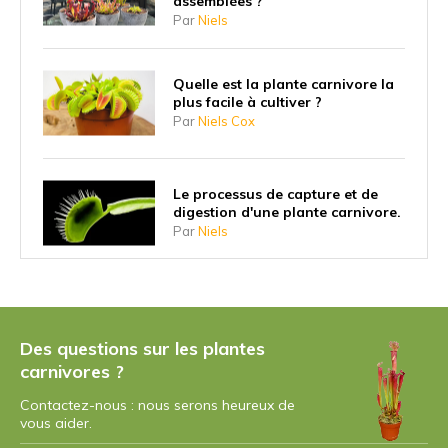
assemblées ?
Par
Niels
Quelle est la plante carnivore la
plus facile à cultiver ?
Par
Niels Cox
Le processus de capture et de
digestion d'une plante carnivore.
Par
Niels
Pourquoi les plantes carnivores
ont-elles commencé à manger
des insectes ?
Des questions sur les plantes
Par
Niels
carnivores ?
Contactez-nous : nous serons heureux de
Quelle est la plus grande plante
vous aider.
carnivore ?