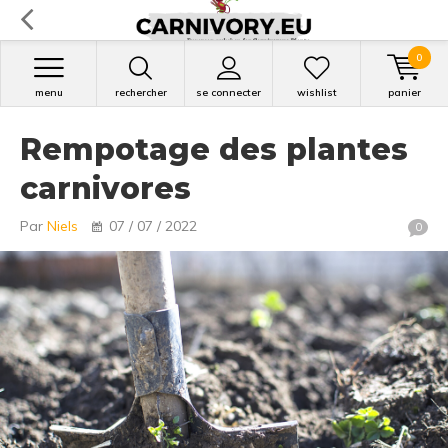
0
menu
rechercher
se connecter
wishlist
panier
Rempotage des plantes
carnivores
Par
Niels
07 / 07 / 2022
0