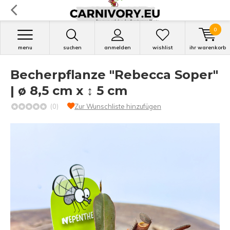
0
menu
suchen
anmelden
wishlist
ihr warenkorb
Becherpflanze "Rebecca Soper"
| ø 8,5 cm x ↕ 5 cm
(0)
Zur Wunschliste hinzufügen