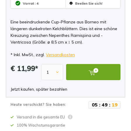
Vorrat : 4
Beeilen Sie sich!
Eine beeindruckende Cup-Pflanze aus Borneo mit
längeren dunkelroten Kelchblättern. Dies ist eine schöne
Kreuzung zwischen Nepenthes Ramispina und -
Ventricosa (Größe: ø 8,5 cm x ↕ 5 cm).
* Inkl. MwSt., zzgl.
Versandkosten
€ 11,99*
Jetzt kaufen, später bezahlen
0
5
:
4
9
:
1
8
Heute verschickt? Sie haben:
Versand in die gesamte EU
100% Wachstumsgarantie