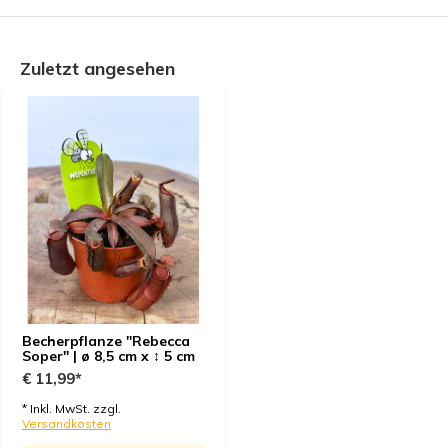
Zuletzt angesehen
Becherpflanze "Rebecca
Soper" | ø 8,5 cm x ↕ 5 cm
€ 11,99*
* Inkl. MwSt. zzgl.
Versandkosten