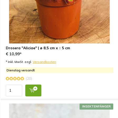
Drosera "Aliciae" | ø 8,5 cm x ↕ 5 cm
€ 10,99*
* Inkl. MwSt. zzgl.
Versandkosten
Dienstag versandt
(20)
INSEKTENFÄNGER