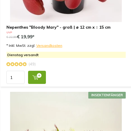
Nepenthes "Bloody Mary" - groß | ø 12 cm x ↕ 15 cm
UVP
€ 19,99*
€ 22,99
* Inkl. MwSt. zzgl.
Versandkosten
Dienstag versandt
(49)
INSEKTENFÄNGER