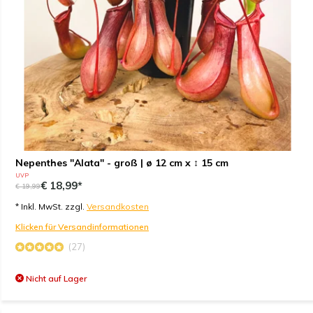
Nepenthes "Alata" - groß | ø 12 cm x ↕ 15 cm
UVP
€ 18,99*
€ 19,99
* Inkl. MwSt. zzgl.
Versandkosten
Klicken für Versandinformationen
(27)
Nicht auf Lager