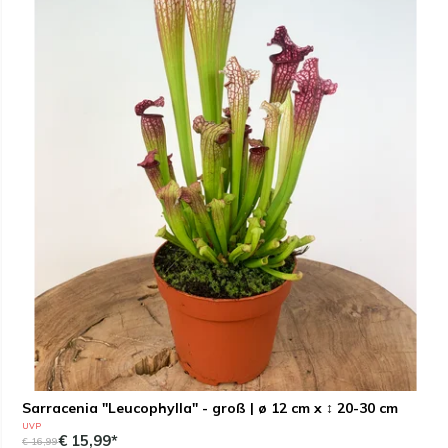
Sarracenia "Leucophylla" - groß | ø 12 cm x ↕ 20-30 cm
UVP
€ 15,99*
€ 16,99