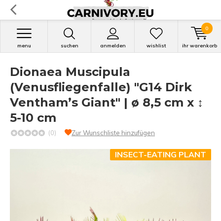
0
menu
suchen
anmelden
wishlist
ihr warenkorb
Dionaea Muscipula
(Venusfliegenfalle) "G14 Dirk
Ventham’s Giant" | ø 8,5 cm x ↕
5-10 cm
(0)
Zur Wunschliste hinzufügen
INSECT-EATING PLANT