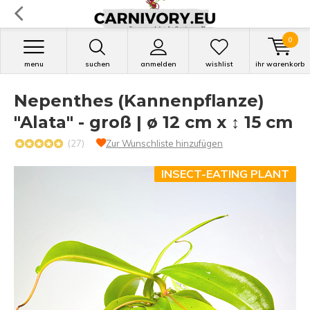
0
menu
suchen
anmelden
wishlist
ihr warenkorb
Nepenthes (Kannenpflanze)
"Alata" - groß | ø 12 cm x ↕ 15 cm
(27)
Zur Wunschliste hinzufügen
INSECT-EATING PLANT