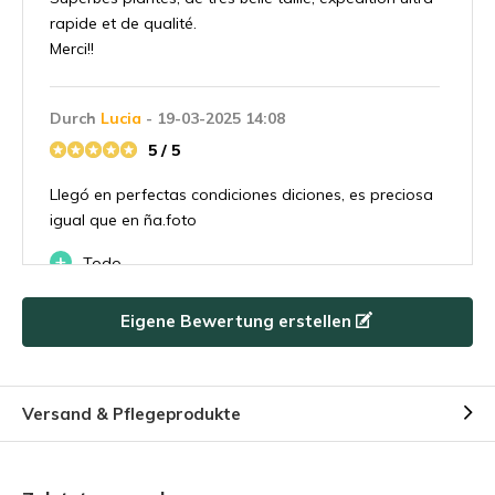
rapide et de qualité.
Merci!!
Durch
Lucia
- 19-03-2025 14:08
5 / 5
Llegó en perfectas condiciones diciones, es preciosa
igual que en ña.foto
+
Todo
-
Nada
Eigene Bewertung erstellen
Durch
Eeic
- 21-01-2025 18:29
5 / 5
Versand & Pflegeprodukte
Produit frais et eau.
+
Très bien. Produit frais et super état.