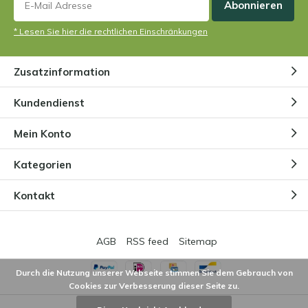
+
Nur gutes.
Abonnieren
* Lesen Sie hier die rechtlichen Einschränkungen
Durch
Thomas raynolds
- 15-05-2024 12:48
5 / 5
Zusatzinformation
Super belle !
Kundendienst
Mein Konto
Durch
Marleen
- 15-05-2024 07:30
5 / 5
Kategorien
Wunderschön, kam im Top Zustand und sicher
Kontakt
verpackt an.
+
Wunderschön, Top Zustand
AGB
RSS feed
Sitemap
-
x
Durch die Nutzung unserer Webseite stimmen Sie dem Gebrauch von
Cookies zur Verbesserung dieser Seite zu.
Durch
VIOT
- 22-04-2024 09:45
5 / 5