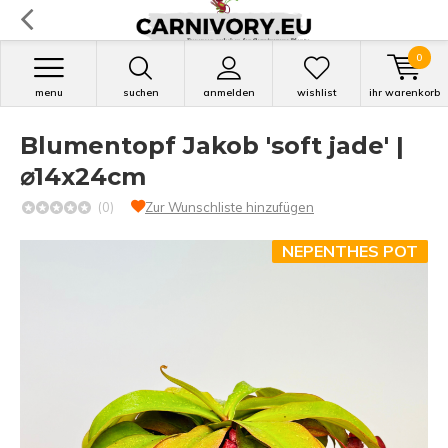
0
menu
suchen
anmelden
wishlist
ihr warenkorb
Blumentopf Jakob 'soft jade' |
⌀14x24cm
(0)
Zur Wunschliste hinzufügen
NEPENTHES POT