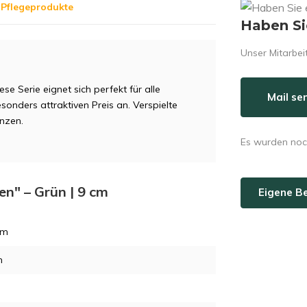
 Pflegeprodukte
Haben Si
Unser Mitarbeit
ese Serie eignet sich perfekt für alle
Mail se
onders attraktiven Preis an. Verspielte
anzen.
Es wurden noc
en" – Grün | 9 cm
Eigene B
cm
m