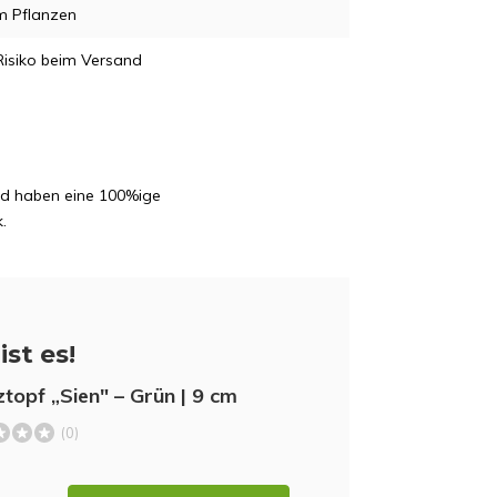
m Pflanzen
Risiko beim Versand
und haben eine 100%ige
.
ist es!
ztopf „Sien" – Grün | 9 cm
(0)