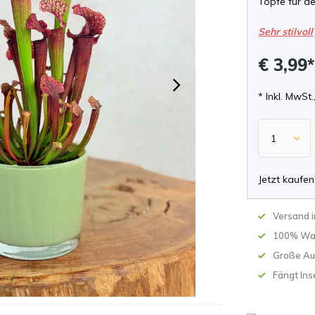
Töpfe für de
Sehr stilvoll
€ 3,99
* Inkl. MwSt.
Jetzt kaufen
Versand 
100% Wa
Große Au
Fängt Ins