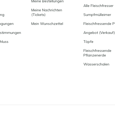
Meine Bestellungen
Alle Fleischfresser
Meine Nachrichten
ung
(Tickets)
Sumpfmülleimer
ngungen
Mein Wunschzettel
Fleischfressende P
estimmungen
Angebot (Verkauf)
hluss
Töpfe
Fleischfressende
Pflanzenerde
Wasserschalen