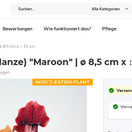
Alle Kategorien
Bewertungen
Wie funktioniert das?
Pflege
ø 8,5 cm x ↕ 15 cm
anze) "Maroon" | ø 8,5 cm x 
fügen
INSECT-EATING PLANT
Versand
Vorrat