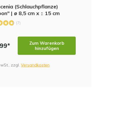
cenia (Schlauchpflanze)
on" | ø 8,5 cm x ↕ 15 cm
(7)
NE
Zum Warenkorb
,99*
hinzufügen
MwSt., zzgl.
Versandkosten
MF