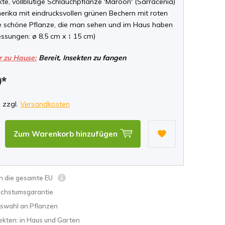
te, vollblütige Schlauchpflanze 'Maroon' (Sarracenia)
rika mit eindrucksvollen grünen Bechern mit roten
ne schöne Pflanze, die man sehen und im Haus haben
ssungen: ø 8,5 cm x ↕ 15 cm)
r zu Hause:
Bereit, Insekten zu fangen
9*
, zzgl.
Versandkosten
Zum Warenkorb hinzufügen
in die gesamte EU
chstumsgarantie
swahl an Pflanzen
ekten: in Haus und Garten