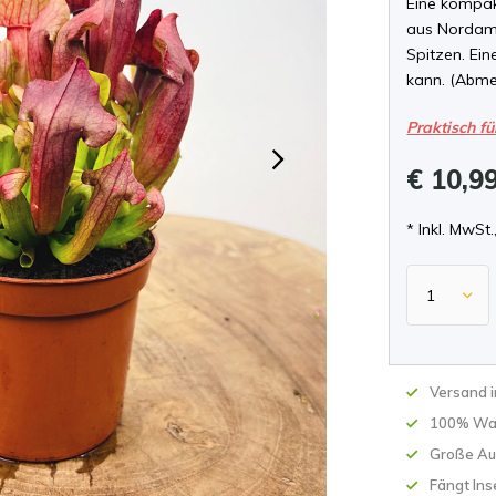
Eine kompak
aus Nordame
Spitzen. Ei
kann. (Abme
Praktisch fü
€ 10,9
* Inkl. MwSt.
Versand 
100% Wa
Große Au
Fängt Ins