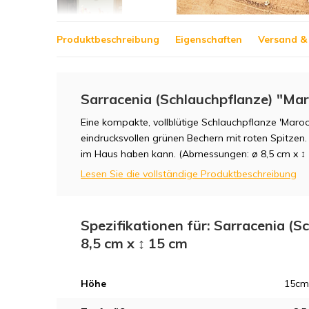
Produktbeschreibung
Eigenschaften
Versand &
Sarracenia (Schlauchpflanze) "Maro
Eine kompakte, vollblütige Schlauchpflanze 'Maro
eindrucksvollen grünen Bechern mit roten Spitzen
im Haus haben kann. (Abmessungen: ø 8,5 cm x ↕
Lesen Sie die vollständige Produktbeschreibung
Spezifikationen für: Sarracenia (S
8,5 cm x ↕ 15 cm
Höhe
15cm