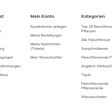
st
Mein Konto
Kategorien
Kundenkonto anlegen
Top 20 fleischfres
n
Pflanzen
Meine Bestellungen
Alle Fleischfresser
Meine Nachrichten
ung
(Tickets)
Sumpfmülleimer
ngungen
Mein Wunschzettel
Fleischfressende P
estimmungen
Angebot (Verkauf)
hluss
Töpfe
Fleischfressende
Pflanzenerde
Wasserschalen