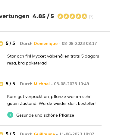
wertungen
4.85 / 5
(7)
5 / 5
Durch
Domenique
- 08-08-2023 08:17
Stor och fin! Mycket välbehållen trots 5 dagars
resa, bra paketerad!
5 / 5
Durch
Michael
- 03-08-2023 10:49
Kam gut verpackt an, pflanze war im sehr
guten Zustand. Würde wieder dort bestellen!
+
Gesunde und schöne Pflanze
5 / 5
Durch
Guillaume
- 11-06-2023 18:07