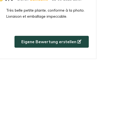
Très belle petite plante, conforme à la photo.
Livraison et emballage impeccable.
5 / 5
Durch
Julian
- 02-08-2022 14:08
Eigene Bewertung erstellen
Beautiful plant, was well packaged.
5 / 5
Durch
Sandra
- 08-06-2022 14:01
Beautiful plant! Looks much healthier than at a
regular store.
5 / 5
Durch
Nore
- 08-06-2022 11:49
Ich habe diese Pflanze wegen ihrer schönen