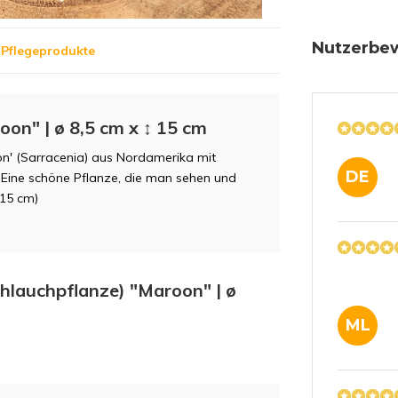
Nutzerbe
 Pflegeprodukte
on" | ø 8,5 cm x ↕ 15 cm
on' (Sarracenia) aus Nordamerika mit
DE
. Eine schöne Pflanze, die man sehen und
 15 cm)
chlauchpflanze) "Maroon" | ø
ML