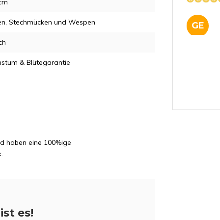
5cm
gen, Stechmücken und Wespen
GE
ch
stum & Blütegarantie
JN
und haben eine 100%ige
.
SA
ist es!