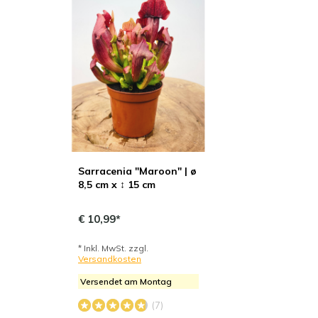
Sarracenia "Maroon" | ø
8,5 cm x ↕ 15 cm
€ 10,99*
* Inkl. MwSt. zzgl.
Versandkosten
Versendet am Montag
(7)