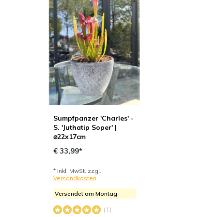
Sumpfpanzer 'Charles' -
S. 'Juthatip Soper' |
⌀22x17cm
€ 33,99*
* Inkl. MwSt. zzgl.
Versandkosten
Versendet am Montag
(1)