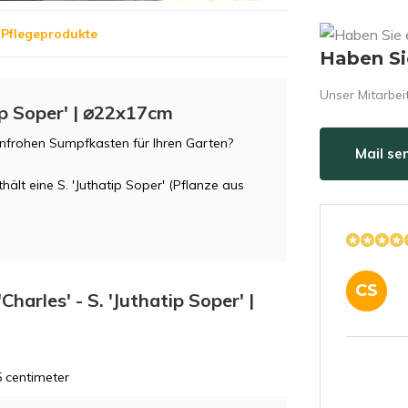
 Pflegeprodukte
Haben Si
Unser Mitarbeit
ip Soper' | ⌀22x17cm
nfrohen Sumpfkasten für Ihren Garten?
Mail se
ält eine S. 'Juthatip Soper' (Pflanze aus
CS
harles' - S. 'Juthatip Soper' |
 centimeter