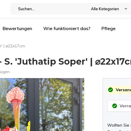
Alle Kategorien
Bewertungen
Wie funktioniert das?
Pflege
r' | ⌀22x17cm
 S. 'Juthatip Soper' | ⌀22x17
fügen
Versand
Vorrat
Wollten Sie