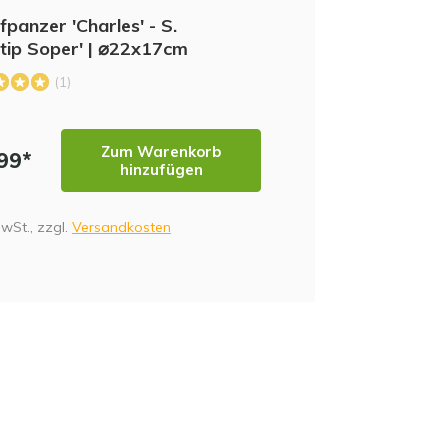
panzer 'Charles' - S.
atip Soper' | ⌀22x17cm
(1)
Zum Warenkorb
,99*
hinzufügen
MwSt., zzgl.
Versandkosten