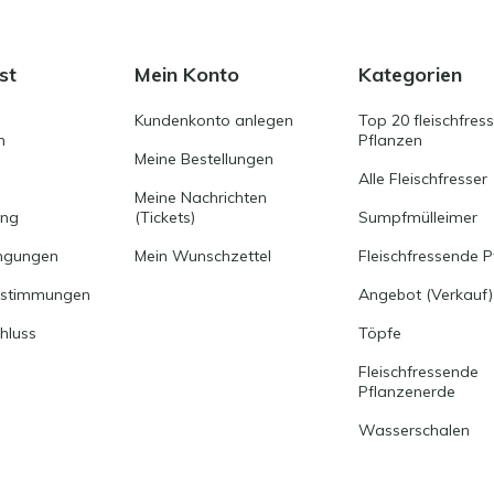
st
Mein Konto
Kategorien
Kundenkonto anlegen
Top 20 fleischfres
n
Pflanzen
Meine Bestellungen
Alle Fleischfresser
Meine Nachrichten
ung
(Tickets)
Sumpfmülleimer
ngungen
Mein Wunschzettel
Fleischfressende P
estimmungen
Angebot (Verkauf)
hluss
Töpfe
Fleischfressende
Pflanzenerde
Wasserschalen