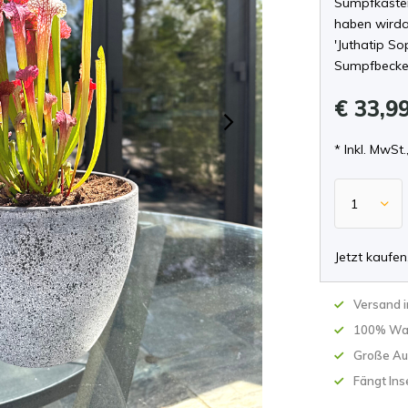
Sumpfkasten
haben wirdas
'Juthatip So
Sumpfbecke
€ 33,9
* Inkl. MwSt.
Jetzt kaufen
Versand 
100% Wa
Große Au
Fängt Ins