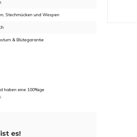
m
gen, Stechmücken und Wespen
ch
stum & Blütegarantie
und haben eine 100%ige
.
ist es!