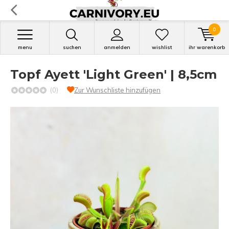
0
menu
suchen
anmelden
wishlist
ihr warenkorb
Topf Ayett 'Light Green' | 8,5cm
(0)
Zur Wunschliste hinzufügen