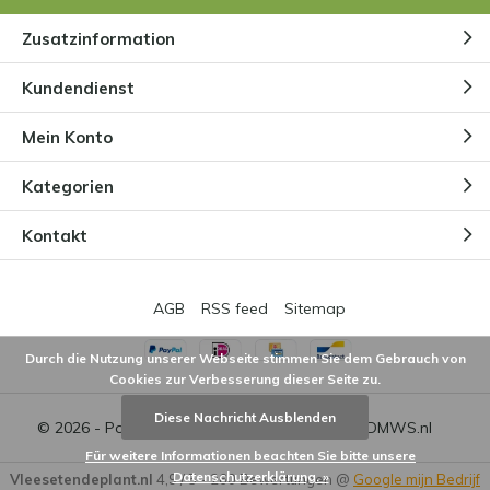
Zusatzinformation
Kundendienst
Mein Konto
Kategorien
Kontakt
AGB
RSS feed
Sitemap
Durch die Nutzung unserer Webseite stimmen Sie dem Gebrauch von
Cookies zur Verbesserung dieser Seite zu.
Diese Nachricht Ausblenden
© 2026 - Powered by
Lightspeed
- Theme by
DMWS.nl
Für weitere Informationen beachten Sie bitte unsere
Datenschutzerklärung. »
Vleesetendeplant.nl
4,9
/
5
-
260
Bewertungen @
Google mijn Bedrijf