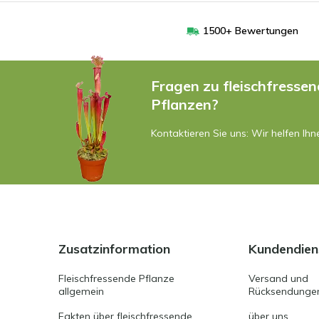
1500+ Bewertungen
Fragen zu fleischfresse
Pflanzen?
Kontaktieren Sie uns: Wir helfen Ihn
Zusatzinformation
Kundendien
Fleischfressende Pflanze
Versand und
allgemein
Rücksendunge
Fakten über fleischfressende
über uns