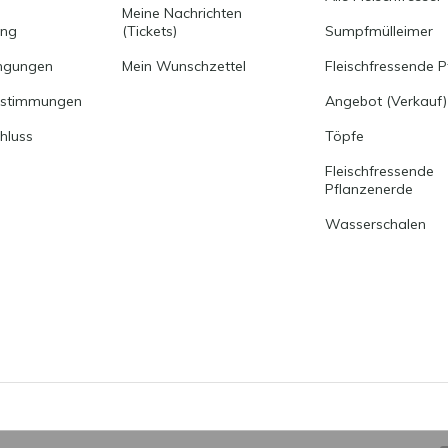
Meine Nachrichten
ung
(Tickets)
Sumpfmülleimer
ngungen
Mein Wunschzettel
Fleischfressende P
estimmungen
Angebot (Verkauf)
hluss
Töpfe
Fleischfressende
Pflanzenerde
Wasserschalen