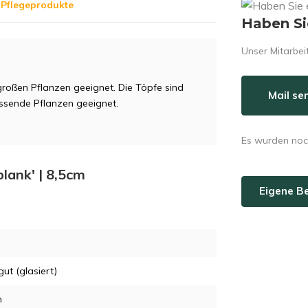
 Pflegeprodukte
Haben Si
Unser Mitarbeit
m großen Pflanzen geeignet. Die Töpfe sind
Mail se
ressende Pflanzen geeignet.
Es wurden noc
blank' | 8,5cm
Eigene B
gut (glasiert)
m