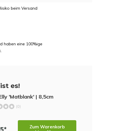
Risiko beim Versand
und haben eine 100%ige
.
ist es!
Elly 'Matblank' | 8,5cm
(0)
Zum Warenkorb
95*