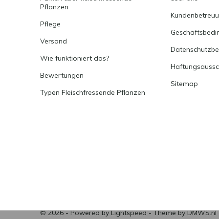
Pflanzen
Kundenbetreu
Pflege
Geschäftsbedi
Versand
Datenschutzb
Wie funktioniert das?
Haftungsaussc
Bewertungen
Sitemap
Typen Fleischfressende Pflanzen
© 2026 - Powered by
Lightspeed
- Theme by
DMWS.nl