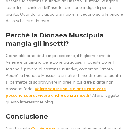
assorbe le sostanze nutritive dall'insetto. Tuttavia, vengono
lasciati gli scheletri dell'insetto, che sono indigesti per la
pianta. Quando la trappola si riapre, si vedono solo le briciole
dello scheletro rimasto.
Perché la Dionaea Muscipula
mangia gli insetti?
Come abbiamo detto in precedenza, il Pigliamosche di
Venere è originario delle zone paludose. In queste zone il
terreno è povero di sostanze nutritive, compreso l'azoto.
Poiché la Dionaea Muscipula si nutre di insetti, questa pianta
si permette di sopravvivere in aree in cui altre piante non
possono farlo.
Volete sapere se le piante carnivore
possono sopravvivere anche senza insetti
? Allora leggete
questo interessante blog.
Conclusione
Noi di piante
Carnivory.eu
siamo completamente affascinati