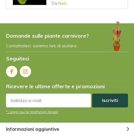
Da
Niels
Perché le piante carnivore hanno
iniziato a mangiare gli insetti?
Da
Niels
Domande sulle piante carnivore?
Contattateci: saremo lieti di aiutarvi.
Qual è la pianta carnivora più
Seguiteci
grande?
Da
Niels Cox
Ricevere le ultime offerte e promozioni
Esistono piante carnivore
vegetariane?
Da
Niels Cox
Iscriviti
* Leggi qui le restrizioni legali
Come funziona la trappola di
Venere?
Informazioni aggiuntive
Da
Niels Cox