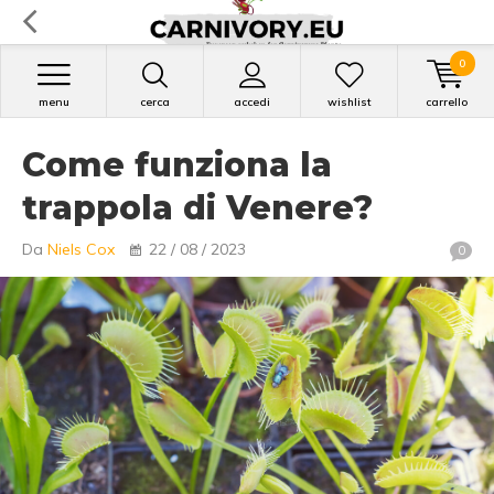
0
menu
cerca
accedi
wishlist
carrello
Come funziona la
trappola di Venere?
Da
Niels Cox
22 / 08 / 2023
0