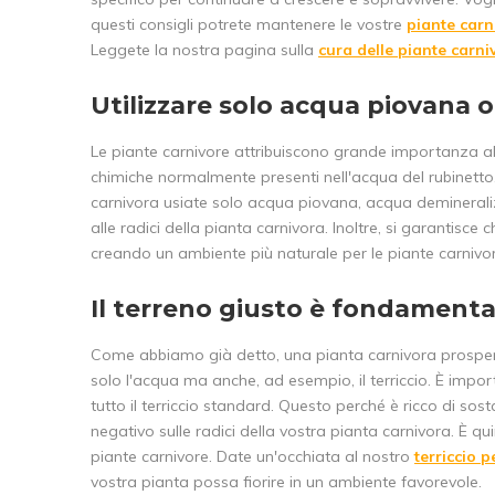
questi consigli potrete mantenere le vostre
piante carn
Leggete la nostra pagina sulla
cura delle piante carni
Utilizzare solo acqua piovana o 
Le piante carnivore attribuiscono grande importanza all
chimiche normalmente presenti nell'acqua del rubinetto
carnivora usiate solo acqua piovana, acqua deminerali
alle radici della pianta carnivora. Inoltre, si garantisce
creando un ambiente più naturale per le piante carnivor
Il terreno giusto è fondamenta
Come abbiamo già detto, una pianta carnivora prospera
solo l'acqua ma anche, ad esempio, il terriccio. È impo
tutto il terriccio standard. Questo perché è ricco di sos
negativo sulle radici della vostra pianta carnivora. È 
piante carnivore. Date un'occhiata al nostro
terriccio 
vostra pianta possa fiorire in un ambiente favorevole.