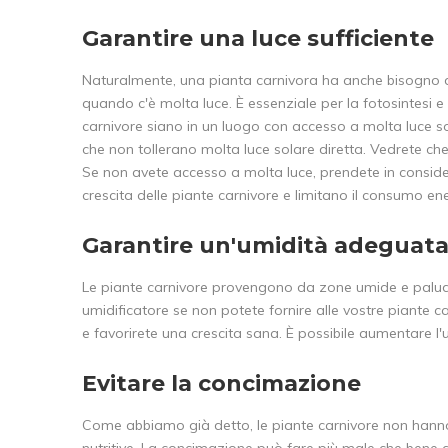
Garantire una luce sufficiente
Naturalmente, una pianta carnivora ha anche bisogno di
quando c'è molta luce. È essenziale per la fotosintesi e 
carnivore siano in un luogo con accesso a molta luce sol
che non tollerano molta luce solare diretta. Vedrete che
Se non avete accesso a molta luce, prendete in considera
crescita delle piante carnivore e limitano il consumo en
Garantire un'umidità adeguat
Le piante carnivore provengono da zone umide e palud
umidificatore se non potete fornire alle vostre piante c
e favorirete una crescita sana. È possibile aumentare l'
Evitare la concimazione
Come abbiamo già detto, le piante carnivore non hanno b
nutritive. La concimazione può fare più male che bene al