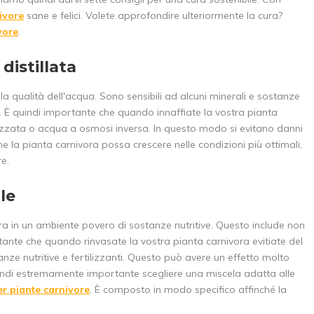
ivore
sane e felici. Volete approfondire ulteriormente la cura?
vore
.
distillata
a qualità dell'acqua. Sono sensibili ad alcuni minerali e sostanze
. È quindi importante che quando innaffiate la vostra pianta
zzata o acqua a osmosi inversa. In questo modo si evitano danni
 che la pianta carnivora possa crescere nelle condizioni più ottimali,
e.
le
 in un ambiente povero di sostanze nutritive. Questo include non
rtante che quando rinvasate la vostra pianta carnivora evitiate del
tanze nutritive e fertilizzanti. Questo può avere un effetto molto
quindi estremamente importante scegliere una miscela adatta alle
per piante carnivore
. È composto in modo specifico affinché la