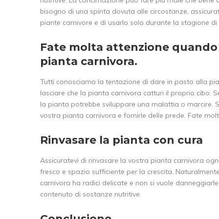
bisogno di una spinta dovuta alle circostanze, assicuratev
piante carnivore e di usarlo solo durante la stagione di 
Fate molta attenzione quando
pianta carnivora.
Tutti conosciamo la tentazione di dare in pasto alla p
lasciare che la pianta carnivora catturi il proprio cibo. S
la pianta potrebbe sviluppare una malattia o marcire. Se
vostra pianta carnivora e fornirle delle prede. Fate mo
Rinvasare la pianta con cura
Assicuratevi di rinvasare la vostra pianta carnivora ogn
fresco e spazio sufficiente per la crescita. Naturalmen
carnivora ha radici delicate e non si vuole danneggiarle
contenuto di sostanze nutritive.
Conclusione