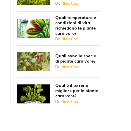
Da
NIels Cox
Quali temperature e
condizioni di vita
richiedono le piante
carnivore?
Da
Niels Cox
Quali sono le specie
di piante carnivore?
Da
Niels Cox
Qual è il terreno
migliore per le piante
carnivore?
Da
Niels Cox
7 consigli per curare
le piante carnivore in
modo sostenibile