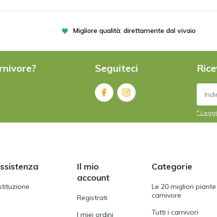
Migliore qualità: direttamente dal vivaio
rnivore?
Seguiteci
Rice
.
* Leggi
assistenza
Il mio
Categorie
account
stituzione
Le 20 migliori piante
carnivore
Registrati
Tutti i carnivori
I miei ordini