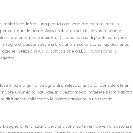
 molta luce. Infatti, una pianta carnivora prospera al meglio
per catturare le prede. Assicuratevi quindi che le vostre piante
are, preferibilmente indiretta. Ci sono specie di piante carnivore
 le foglie di queste specie si bruciano e scoloriscono rapidamente.
zione l'utilizzo di luci di coltivazione a LED. Favoriscono la
ergetico.
a
ose e hanno quindi bisogno di un'elevata umidità. Considerate un
arnivore un'umidità naturale. In questo modo imiterete il loro habitat
umidità anche collocando le piante carnivore in un terrario.
isogno di fertilizzanti perché vivono su terreni poveri di sostanze
la vostra pianta carnivora. Tuttavia, se la vostra piccola pianta ha