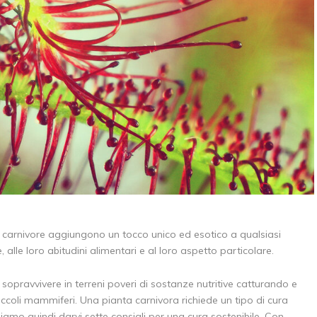
 carnivore aggiungono un tocco unico ed esotico a qualsiasi
 alle loro abitudini alimentari e al loro aspetto particolare.
 sopravvivere in terreni poveri di sostanze nutritive catturando e
piccoli mammiferi. Una pianta carnivora richiede un tipo di cura
iamo quindi darvi sette consigli per una cura sostenibile. Con