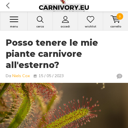
0
menu
cerca
accedi
wishlist
carrello
Posso tenere le mie
piante carnivore
all'esterno?
Da
Niels Cox
15 / 05 / 2023
0