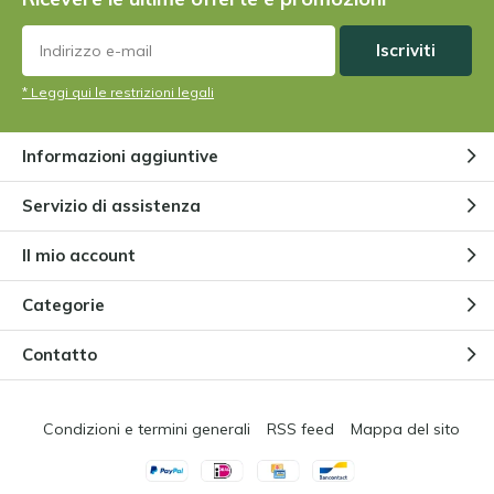
Tutto sulla pinguicola Pinguicula
Da
Niels Cox
Iscriviti
* Leggi qui le restrizioni legali
Una pianta carnivora può fare a
meno degli insetti?
Informazioni aggiuntive
Da
Niels Cox
Servizio di assistenza
Posso tenere le mie piante
Il mio account
carnivore all'esterno?
Da
Niels Cox
Categorie
Contatto
Condizioni e termini generali
RSS feed
Mappa del sito