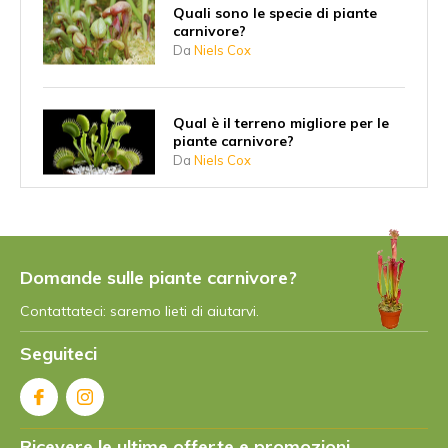
Quali sono le specie di piante
carnivore?
Da
Niels Cox
Qual è il terreno migliore per le
piante carnivore?
Da
Niels Cox
7 consigli per curare le piante
carnivore in modo sostenibile
Da
Niels
Domande sulle piante carnivore?
Contattateci: saremo lieti di aiutarvi.
Tutto sulla pianta brocca
Seguiteci
(Nepenthes)
Da
Niels Cox
Ricevere le ultime offerte e promozioni