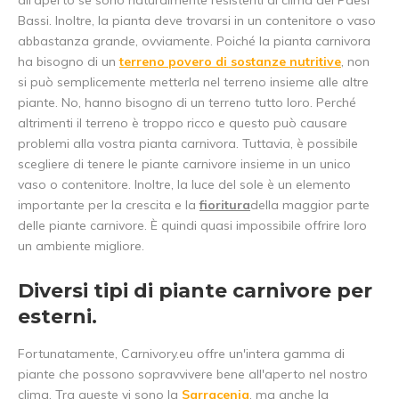
all'aperto se sono naturalmente resistenti al clima dei Paesi
Bassi. Inoltre, la pianta deve trovarsi in un contenitore o vaso
abbastanza grande, ovviamente. Poiché la pianta carnivora
ha bisogno di un
terreno povero di sostanze nutritive
, non
si può semplicemente metterla nel terreno insieme alle altre
piante. No, hanno bisogno di un terreno tutto loro. Perché
altrimenti il terreno è troppo ricco e questo può causare
problemi alla vostra pianta carnivora. Tuttavia, è possibile
scegliere di tenere le piante carnivore insieme in un unico
vaso o contenitore. Inoltre, la luce del sole è un elemento
importante per la crescita e la
fioritura
della maggior parte
delle piante carnivore. È quindi quasi impossibile offrire loro
un ambiente migliore.
Diversi tipi di piante carnivore per
esterni.
Fortunatamente, Carnivory.eu offre un'intera gamma di
piante che possono sopravvivere bene all'aperto nel nostro
clima. Tra queste vi sono la
Sarracenia
, ma anche la