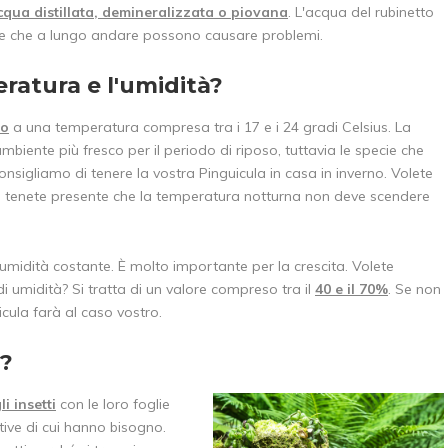
cqua distillata, demineralizzata o piovana
. L'acqua del rubinetto
e e che a lungo andare possono causare problemi.
ratura e l'umidità?
io
a una temperatura compresa tra i 17 e i 24 gradi Celsius. La
mbiente più fresco per il periodo di riposo, tuttavia le specie che
onsigliamo di tenere la vostra Pinguicula in casa in inverno. Volete
ora tenete presente che la temperatura notturna non deve scendere
umidità costante. È molto importante per la crescita. Volete
di umidità? Si tratta di un valore compreso tra il
40 e il 70%
. Se non
icula farà al caso vostro.
 ?
i insetti
con le loro foglie
tive di cui hanno bisogno.