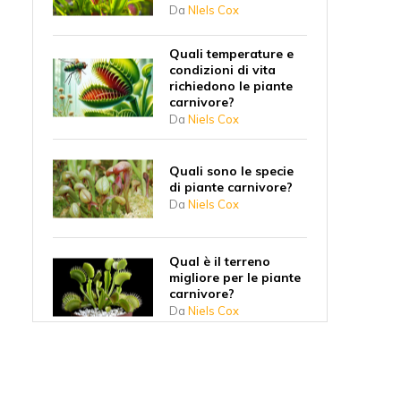
Da
NIels Cox
Quali temperature e
condizioni di vita
richiedono le piante
carnivore?
Da
Niels Cox
Quali sono le specie
di piante carnivore?
Da
Niels Cox
Qual è il terreno
migliore per le piante
carnivore?
Da
Niels Cox
7 consigli per curare
le piante carnivore in
modo sostenibile