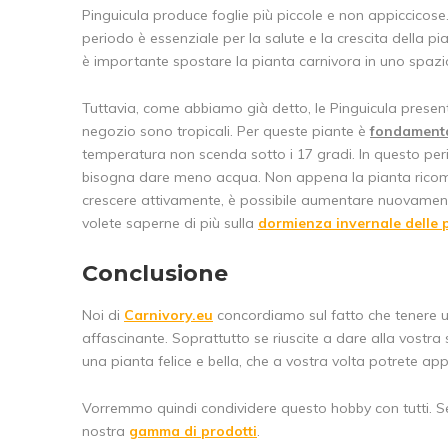
Pinguicula produce foglie più piccole e non appiccicose
periodo è essenziale per la salute e la crescita della pi
è importante spostare la pianta carnivora in uno spazio
Tuttavia, come abbiamo già detto, le Pinguicula present
negozio sono tropicali. Per queste piante è
fondament
temperatura non scenda sotto i 17 gradi. In questo peri
bisogna dare meno acqua. Non appena la pianta ricom
crescere attivamente, è possibile aumentare nuovament
volete saperne di più sulla
dormienza invernale delle 
Conclusione
Noi di
Carnivory.eu
concordiamo sul fatto che tenere 
affascinante. Soprattutto se riuscite a dare alla vostra s
una pianta felice e bella, che a vostra volta potrete 
Vorremmo quindi condividere questo hobby con tutti. Se
nostra
gamma di prodotti
.