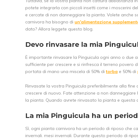
Tuttavia, se la vostra pianta non cattura abbastanza ins
potete integrarla con piccoli insetti come i moscerini de
e cercate di non danneggiare la pianta. Volete anche s
carnivora ha bisogno di
un'alimentazione supplement
dato? Allora leggete questo blog.
Devo rinvasare la mia Pinguicu
È importante rinvasare la Pinguicula ogni anno o due a
sufficiente per crescere e si rinfresca il terreno povero
portata di mano una miscela di 50% di
torba
e 50% di
Rinvasate la vostra Pinguicula preferibilmente alla fine
crescere di nuovo. Fate attenzione a non danneggiare le 
la pianta. Quando avrete rinvasato la pianta e questa a
La mia Pinguicula ha un period
Sì, ogni pianta carnivora ha un periodo di riposo che c
invernali. mesi invernali. Durante questo periodo di ripos