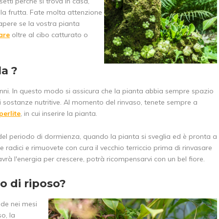
etti perché si trova in casa,
lla frutta. Fate molta attenzione
apere se la vostra pianta
are
oltre al cibo catturato o
la ?
nni. In questo modo si assicura che la pianta abbia sempre spazio
 di sostanze nutritive. Al momento del rinvaso, tenete sempre a
perlite
, in cui inserire la pianta.
 del periodo di dormienza, quando la pianta si sveglia ed è pronta a
radici e rimuovete con cura il vecchio terriccio prima di rinvasare
vrà l'energia per crescere, potrà ricompensarvi con un bel fiore.
o di riposo?
ade nei mesi
o, la