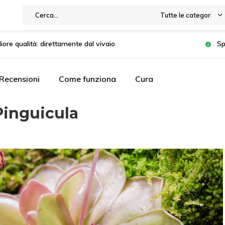
Tutte le categorie
liore qualità: direttamente dal vivaio
Sp
Recensioni
Come funziona
Cura
Pinguicula