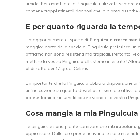
umido. Per annaffiare la Pinguicula utilizzate sempre
a
contiene troppi minerali dannosi che la pianta assorb
E per quanto riguarda la tempe
Il maggior numero di specie
di Pinguicula cresce megl
maggior parte delle specie di Pinguicula preferisce un a
offriamo non sono resistenti ma tropicali. Pertanto, vi c
mettere la vostra Pinguicula all'esterno in estate? All
al di sotto dei 17 gradi Celsius.
È importante che la Pinguicula abbia a disposizione un'
un'indicazione su quanto dovrebbe essere alto il livello 
potete fornirlo, un umidificatore vicino alla vostra Pingu
Cosa mangia la mia Pinguicula
Le pinguicule sono piante carnivore che
intrappolano gl
appiccicose. Dalle loro prede ricavano le sostanze nutri