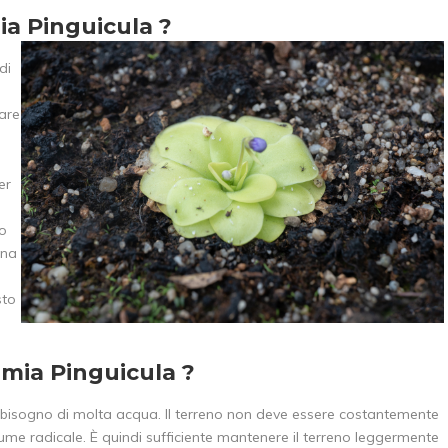
ia Pinguicula ?
di
iare
er
to
una
sto
mia Pinguicula ?
a bisogno di molta acqua. Il terreno non deve essere costantemente
me radicale. È quindi sufficiente mantenere il terreno leggermente