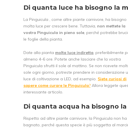
Di quanta luce ha bisogno la m
La Pinguicula , come altre piante carnivore, ha bisogno 
molta luce per crescere bene. Tuttavia,
non mettete la
vostra Pinguicula in pieno sole
, perché potrebbe bruc
le foglie della pianta.
Date alla pianta
molta luce indiretta
, preferibilmente p
almeno 4-6 ore. Potete anche lasciare che la vostra
Pinguicula sfrutti il sole al mattino. Se non ricevete mol
sole ogni giorno, potreste prendere in considerazione 
luce di coltivazione a LED, ad esempio.
Siete curiosi di
sapere come curare le Pinguicula
?
Allora leggete que
interessante articolo.
Di quanta acqua ha bisogno la 
Rispetto ad altre piante carnivore, la Pinguicula non h
bagnato, perché questa specie è più soggetta al marciu