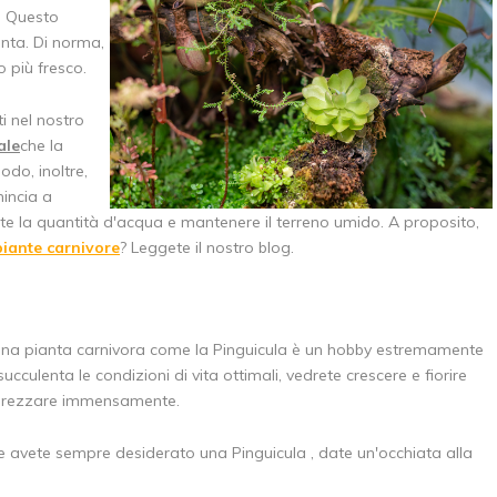
. Questo
anta. Di norma,
 più fresco.
i nel nostro
ale
che la
odo, inoltre,
incia a
e la quantità d'acqua e mantenere il terreno umido. A proposito,
piante carnivore
? Leggete il nostro blog.
una pianta carnivora come la Pinguicula è un hobby estremamente
ucculenta le condizioni di vita ottimali, vedrete crescere e fiorire
apprezzare immensamente.
 avete sempre desiderato una Pinguicula , date un'occhiata alla