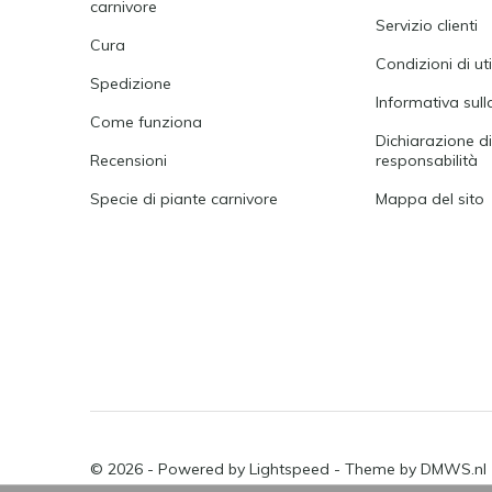
carnivore
Servizio clienti
Cura
Condizioni di ut
Spedizione
Informativa sull
Come funziona
Dichiarazione d
Recensioni
responsabilità
Specie di piante carnivore
Mappa del sito
© 2026 - Powered by
Lightspeed
- Theme by
DMWS.nl