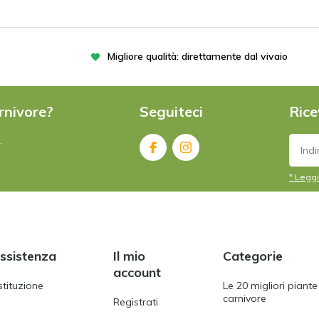
Migliore qualità: direttamente dal vivaio
rnivore?
Seguiteci
Rice
.
* Leggi
assistenza
Il mio
Categorie
account
stituzione
Le 20 migliori piante
carnivore
Registrati