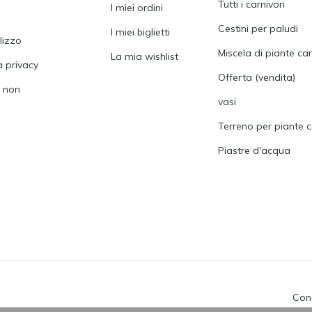
Tutti i carnivori
I miei ordini
Cestini per paludi
I miei biglietti
ilizzo
Miscela di piante ca
La mia wishlist
a privacy
Offerta (vendita)
i non
vasi
Terreno per piante c
Piastre d'acqua
Cond