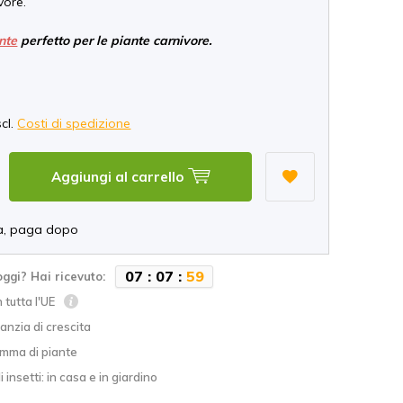
vore.
nte
perfetto per le piante carnivore.
*
scl.
Costi di spedizione
Aggiungi al carrello
a, paga dopo
0
7
:
0
7
:
5
8
oggi? Hai ricevuto:
 tutta l'UE
nzia di crescita
mma di piante
i insetti: in casa e in giardino