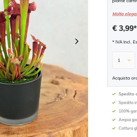
piante carni
Molto elega
€ 3,99
* IVA Incl., E
Acquista or
Spedito 
Spedito in
100% gara
Ampia ga
Cattura gl