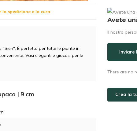
r la spedizione e la cura
Avete un
Il nostro perso
"Sien". È perfetta per tutte le piante in
Inviare
onveniente. Vasi eleganti e giocosi per le
There are no r
opaco | 9 cm
Crea la 
cm
m